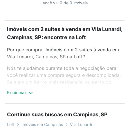
Você viu 0 de 0 imóveis
Imóveis com 2 suites à venda em Vila Lunardi,
Campinas, SP: encontre na Loft
Por que comprar Imóveis com 2 suites à venda em
Vila Lunardi, Campinas, SP na Loft?
Nós te ajudamos durante toda a negociação para
você realizar uma compra segura e descomplicada.
Seja em um bairro mais residencial ou perto do
trabalho e do metrô, aqui você vai encontrar a
Exibir mais
oferta ideal de Imóveis com 2 suites à venda em
Vila Lunardi, Campinas, SP para conquistar seu
sonho. Agende uma visita presencial ou por
Continue suas buscas em Campinas, SP
videochamada, é grátis, sem compromisso e você
ainda conta com mais de 46 mil corretores e
Loft
Imóveis em Campinas
Vila Lunardi