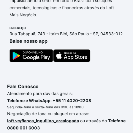
Campinas, SP que custam a partir de R$ 0 e com
impulsionando o setor em todo o Brasil com soluções
nossas opções de financiamento imobiliário as
comerciais, tecnológicas e financeiras através da Loft
parcelas podem se adequar ao seu orçamento. Se
Mais Negócio.
ainda tem alguma dúvida dos custos envolvidos no
ENDEREÇO
processo de compra, veja em nosso portal
quanto
Rua Tabapuã, 743 - Itaim Bibi, São Paulo - SP, 04533-012
custa comprar um apartamento
e conte com a
Baixe nosso app
gente para comprar o imóvel dos seus sonhos com
segurança e conforto. Loft, com você até as
chaves.
Fale Conosco
Atendimento para dúvidas gerais:
Telefone e WhatsApp: +55 11 4020-2208
Segunda-feira a sexta-feira das 9:00 às 18:00
Negociação de taxa ou aluguel em atraso:
loft.vc/fianca_inquilino_arealogada
ou através do
Telefone
0800 001 6003