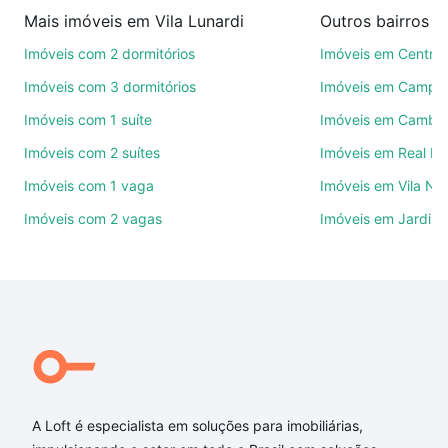
imobiliárias te ajudando na compra, venda ou troca
Mais imóveis em Vila Lunardi
Outros bairros 
de imóveis.
Imóveis com 2 dormitórios
Imóveis em Centro
Como escolher um imóvel?
Imóveis com 3 dormitórios
Imóveis em Campo
Use barra de busca no topo para pesquisar por
Imóveis com 1 suíte
Imóveis em Cambuí
ruas, bairros e até condomínios favoritos. Você
Imóveis com 2 suítes
Imóveis em Real P
também pode usar os filtros como quantidade de
quartos, suítes, com ou sem vaga de garagem para
Imóveis com 1 vaga
Imóveis em Vila No
combinar perfeitamente com o preço, metragem e
Imóveis com 2 vagas
Imóveis em Jardim 
comodidades, como piscina, academia, salão de
festas ou área verde e encontrar Imóveis com 2
suites à venda em Vila Lunardi, Campinas, SP ideal
para você na Loft.
Qual o preço de Imóveis com 2 suites à venda em
Vila Lunardi, Campinas, SP?
Aqui na Loft temos a oferta ideal para você, com
Imóveis com 2 suites à venda em Vila Lunardi,
A Loft é especialista em soluções para imobiliárias,