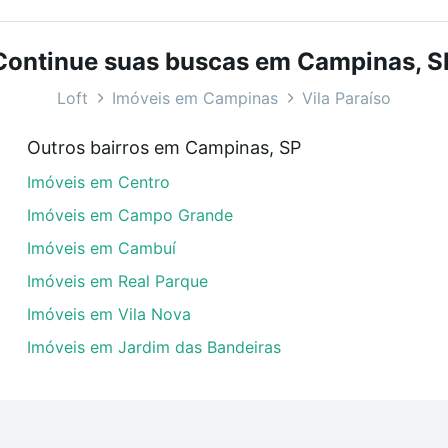
com o preço, metragem e comodidades, como piscina, aca
, SP ideal para você na Loft.
Continue suas buscas em Campinas, S
Vila Paraíso, Campinas, SP?
Loft
Imóveis em Campinas
Vila Paraíso
veis com 1 suite à venda em Vila Paraíso, Campinas, SP qu
Outros bairros em Campinas, SP
uar ao seu orçamento. Se ainda tem alguma dúvida dos cus
Imóveis em Centro
 com a gente para comprar o imóvel dos seus sonhos com s
Imóveis em Campo Grande
Imóveis em Cambuí
Imóveis em Real Parque
Imóveis em Vila Nova
Imóveis em Jardim das Bandeiras