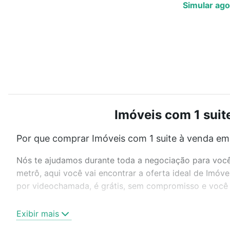
Simular ago
Imóveis com 1 suit
Por que comprar Imóveis com 1 suite à venda em 
Nós te ajudamos durante toda a negociação para você 
metrô, aqui você vai encontrar a oferta ideal de Imóv
por videochamada, é grátis, sem compromisso e você a
Como escolher um imóvel?
Exibir mais
Use barra de busca no topo para pesquisar por ruas, 