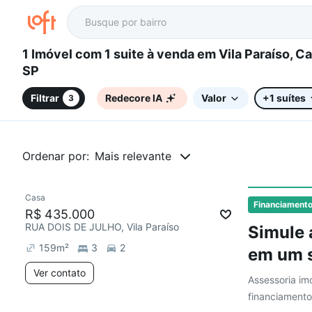
1 Imóvel com 1 suite à venda em Vila Paraíso, Campinas,
SP
Filtrar
Redecore IA
Valor
+1 suítes
3
Ordenar por:
Mais relevante
Casa
Financiament
R$ 435.000
RUA DOIS DE JULHO, Vila Paraíso
Simule 
159
m²
3
2
em um s
Ver contato
Assessoria imo
financiamento