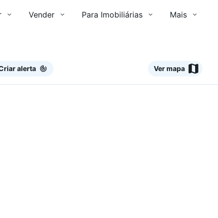
r
Vender
Para Imobiliárias
Mais
Criar alerta
Ver mapa
Ver