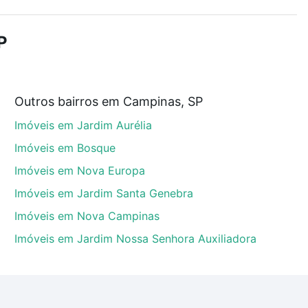
demia, salão de festas ou área verde e encontrar
P
e custam a partir de R$ 0 e com nossas opções de
Outros bairros em Campinas, SP
tos envolvidos no processo de compra, veja em nosso
Imóveis em Jardim Aurélia
egurança e conforto. Loft, com você até as chaves.
Imóveis em Bosque
Imóveis em Nova Europa
Imóveis em Jardim Santa Genebra
Imóveis em Nova Campinas
Imóveis em Jardim Nossa Senhora Auxiliadora