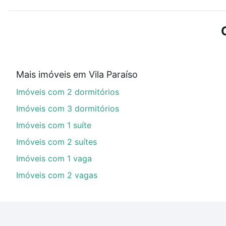
ou sem vaga de garagem para combinar perfeitamente 
Imóveis com 1 suite à venda em Vila Paraíso, Campinas
Qual o preço de Imóveis com 1 suite à venda em 
Aqui na Loft temos a oferta ideal para você, com Imó
Mais imóveis em Vila Paraíso
financiamento imobiliário as parcelas podem se adeq
Imóveis com 2 dormitórios
portal
quanto custa comprar um apartamento
e conte
Imóveis com 3 dormitórios
Imóveis com 1 suíte
Imóveis com 2 suítes
Imóveis com 1 vaga
Imóveis com 2 vagas