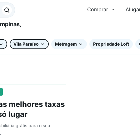
Comprar
Aluga
Vila Paraíso
Metragem
Propriedade Loft
o
as melhores taxas
ó lugar
biliária grátis para o seu
.