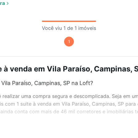
ra
Você viu 1 de 1 imóveis
1
e à venda em Vila Paraíso, Campinas, S
Vila Paraíso, Campinas, SP na Loft?
realizar uma compra segura e descomplicada. Seja em um b
eis com 1 suite à venda em Vila Paraíso, Campinas, SP para
inda conta com mais de 46 mil corretores e imobiliárias 
bairros e até condomínios favoritos. Você também pode usa