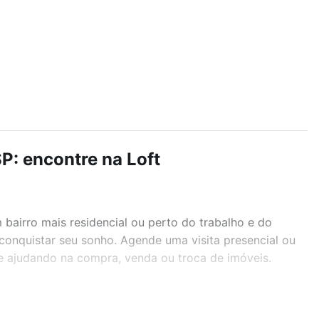
P: encontre na Loft
airro mais residencial ou perto do trabalho e do
 conquistar seu sonho. Agende uma visita presencial ou
te ajudando na compra, venda ou troca de imóveis.
r os filtros como quantidade de quartos, suítes, com