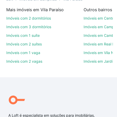
imobiliárias te ajudando na compra, venda ou troca
Mais imóveis em Vila Paraíso
Outros bairros 
de imóveis.
Imóveis com 2 dormitórios
Imóveis em Centro
Como escolher um imóvel?
Imóveis com 3 dormitórios
Imóveis em Campo
Use barra de busca no topo para pesquisar por
Imóveis com 1 suíte
Imóveis em Cambuí
ruas, bairros e até condomínios favoritos. Você
Imóveis com 2 suítes
Imóveis em Real P
também pode usar os filtros como quantidade de
quartos, suítes, com ou sem vaga de garagem para
Imóveis com 1 vaga
Imóveis em Vila No
combinar perfeitamente com o preço, metragem e
Imóveis com 2 vagas
Imóveis em Jardim 
comodidades, como piscina, academia, salão de
festas ou área verde e encontrar Imóveis com 3
vagas à venda em Vila Paraíso, Campinas, SP ideal
para você na Loft.
Qual o preço de Imóveis com 3 vagas à venda em
Vila Paraíso, Campinas, SP?
Aqui na Loft temos a oferta ideal para você, com
Imóveis com 3 vagas à venda em Vila Paraíso,
A Loft é especialista em soluções para imobiliárias,