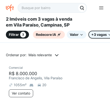
2 Imóveis com 3 vagas à venda
em Vila Paraíso, Campinas, SP
Filtrar
Redecore IA
Valor
+3 vagas
3
Ordenar por:
Mais relevante
Comercial
R$ 8.000.000
Francisco de Angelis, Vila Paraíso
1055
m²
20
Ver contato