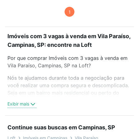
1
Imóveis com 3 vagas à venda em Vila Paraíso,
Campinas, SP: encontre na Loft
Por que comprar Imóveis com 3 vagas à venda em
Vila Paraíso, Campinas, SP na Loft?
Nós te ajudamos durante toda a negociação para
você realizar uma compra segura e descomplicada.
Seja em um bairro mais residencial ou perto do
trabalho e do metrô, aqui você vai encontrar a
Exibir mais
oferta ideal de Imóveis com 3 vagas à venda em
Vila Paraíso, Campinas, SP para conquistar seu
sonho. Agende uma visita presencial ou por
Continue suas buscas em Campinas, SP
videochamada, é grátis, sem compromisso e você
ainda conta com mais de 46 mil corretores e
Loft
Imóveis em Campinas
Vila Paraíso