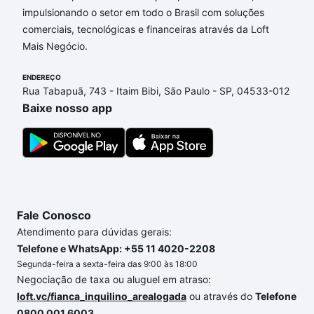
Campinas, SP que custam a partir de R$ 0 e com
impulsionando o setor em todo o Brasil com soluções
nossas opções de financiamento imobiliário as
comerciais, tecnológicas e financeiras através da Loft
parcelas podem se adequar ao seu orçamento. Se
Mais Negócio.
ainda tem alguma dúvida dos custos envolvidos no
ENDEREÇO
processo de compra, veja em nosso portal
quanto
Rua Tabapuã, 743 - Itaim Bibi, São Paulo - SP, 04533-012
custa comprar um apartamento
e conte com a
Baixe nosso app
gente para comprar o imóvel dos seus sonhos com
segurança e conforto. Loft, com você até as
chaves.
Fale Conosco
Atendimento para dúvidas gerais:
Telefone e WhatsApp: +55 11 4020-2208
Segunda-feira a sexta-feira das 9:00 às 18:00
Negociação de taxa ou aluguel em atraso:
loft.vc/fianca_inquilino_arealogada
ou através do
Telefone
0800 001 6003