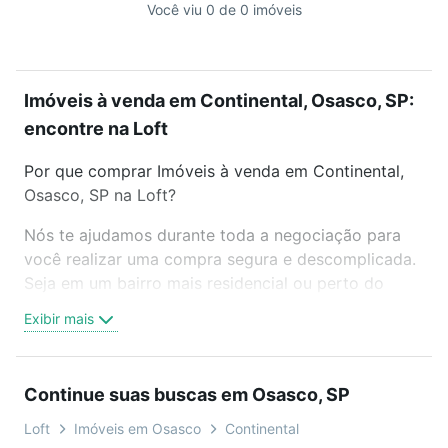
Você viu 0 de 0 imóveis
Imóveis à venda em Continental, Osasco, SP:
encontre na Loft
Por que comprar Imóveis à venda em Continental,
Osasco, SP na Loft?
Nós te ajudamos durante toda a negociação para
você realizar uma compra segura e descomplicada.
Seja em um bairro mais residencial ou perto do
trabalho e do metrô, aqui você vai encontrar a
Exibir mais
oferta ideal de Imóveis à venda em Continental,
Osasco, SP para conquistar seu sonho. Agende uma
visita presencial ou por videochamada, é grátis, sem
Continue suas buscas em Osasco, SP
compromisso e você ainda conta com mais de 46
mil corretores e imobiliárias te ajudando na compra,
Loft
Imóveis em Osasco
Continental