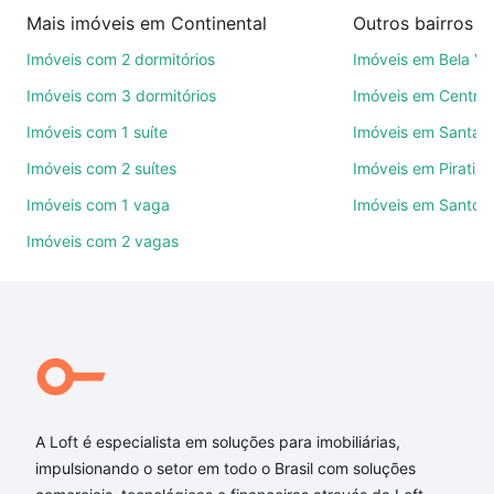
venda ou troca de imóveis.
Mais imóveis em Continental
Outros bairros 
Como escolher um imóvel?
Imóveis com 2 dormitórios
Imóveis em Bela Vi
Use barra de busca no topo para pesquisar por
Imóveis com 3 dormitórios
Imóveis em Centro
ruas, bairros e até condomínios favoritos. Você
Imóveis com 1 suíte
Imóveis em Santa M
também pode usar os filtros como quantidade de
Imóveis com 2 suítes
Imóveis em Piratini
quartos, suítes, com ou sem vaga de garagem para
combinar perfeitamente com o preço, metragem e
Imóveis com 1 vaga
Imóveis em Santo A
comodidades, como piscina, academia, salão de
Imóveis com 2 vagas
festas ou área verde e encontrar Imóveis à venda
em Continental, Osasco, SP ideal para você na Loft.
Qual o preço de Imóveis à venda em Continental,
Osasco, SP?
Aqui na Loft temos a oferta ideal para você, com
Imóveis à venda em Continental, Osasco, SP que
A Loft é especialista em soluções para imobiliárias,
custam a partir de R$ 0 e com nossas opções de
impulsionando o setor em todo o Brasil com soluções
financiamento imobiliário as parcelas podem se