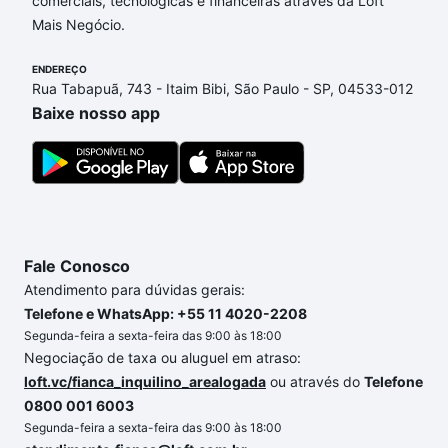
comerciais, tecnológicas e financeiras através da Loft
adequar ao seu orçamento. Se ainda tem alguma
Mais Negócio.
dúvida dos custos envolvidos no processo de
compra, veja em nosso portal
quanto custa comprar
ENDEREÇO
um apartamento
e conte com a gente para comprar
Rua Tabapuã, 743 - Itaim Bibi, São Paulo - SP, 04533-012
o imóvel dos seus sonhos com segurança e
Baixe nosso app
conforto. Loft, com você até as chaves.
Fale Conosco
Atendimento para dúvidas gerais:
Telefone e WhatsApp: +55 11 4020-2208
Segunda-feira a sexta-feira das 9:00 às 18:00
Negociação de taxa ou aluguel em atraso:
loft.vc/fianca_inquilino_arealogada
ou através do
Telefone
0800 001 6003
Segunda-feira a sexta-feira das 9:00 às 18:00