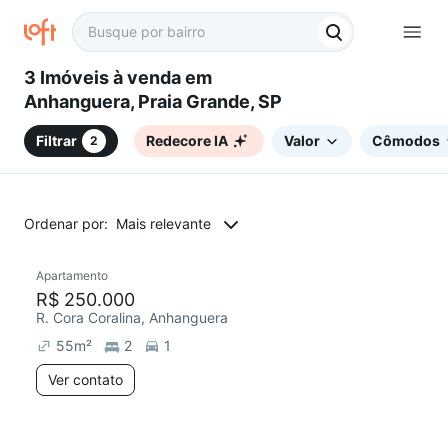
3 Imóveis à venda em
Anhanguera, Praia Grande, SP
Filtrar
Redecore IA
Valor
Cômodos
2
Ordenar por:
Mais relevante
Apartamento
Redecorar
R$ 250.000
R. Cora Coralina, Anhanguera
55
m²
2
1
Ver contato