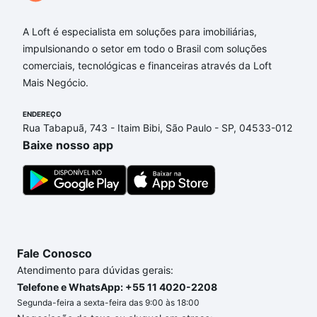
Imóveis à venda em Tanquinho, Santana de
Parnaíba, SP que custam a partir de R$ 0 e com
A Loft é especialista em soluções para imobiliárias,
nossas opções de financiamento imobiliário as
impulsionando o setor em todo o Brasil com soluções
parcelas podem se adequar ao seu orçamento. Se
comerciais, tecnológicas e financeiras através da Loft
ainda tem alguma dúvida dos custos envolvidos no
Mais Negócio.
processo de compra, veja em nosso portal
quanto
custa comprar um apartamento
e conte com a
ENDEREÇO
Rua Tabapuã, 743 - Itaim Bibi, São Paulo - SP, 04533-012
gente para comprar o imóvel dos seus sonhos com
Baixe nosso app
segurança e conforto. Loft, com você até as
chaves.
Fale Conosco
Atendimento para dúvidas gerais:
Telefone e WhatsApp: +55 11 4020-2208
Segunda-feira a sexta-feira das 9:00 às 18:00