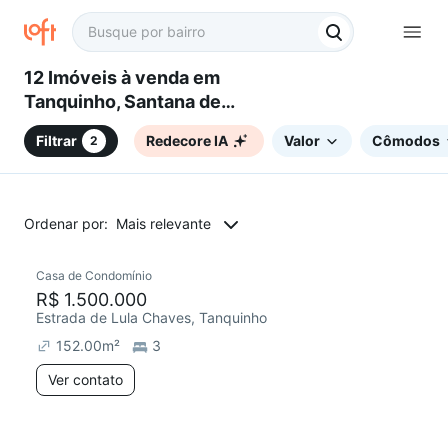
12 Imóveis à venda em
Tanquinho, Santana de
Parnaíba, SP
Filtrar
Redecore IA
Valor
Cômodos
2
Ordenar por:
Mais relevante
Casa de Condomínio
Redecorar
R$ 1.500.000
Estrada de Lula Chaves, Tanquinho
152.00
m²
3
Ver contato