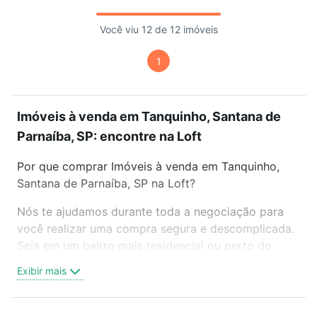
Você viu 12 de 12 imóveis
1
Imóveis à venda em Tanquinho, Santana de
Parnaíba, SP: encontre na Loft
Por que comprar Imóveis à venda em Tanquinho,
Santana de Parnaíba, SP na Loft?
Nós te ajudamos durante toda a negociação para
você realizar uma compra segura e descomplicada.
Seja em um bairro mais residencial ou perto do
trabalho e do metrô, aqui você vai encontrar a
Exibir mais
oferta ideal de Imóveis à venda em Tanquinho,
Santana de Parnaíba, SP para conquistar seu sonho.
Agende uma visita presencial ou por videochamada,