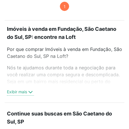
1
Imóveis à venda em Fundação, São Caetano
do Sul, SP: encontre na Loft
Por que comprar Imóveis à venda em Fundação, São
Caetano do Sul, SP na Loft?
Nós te ajudamos durante toda a negociação para
você realizar uma compra segura e descomplicada.
Seja em um bairro mais residencial ou perto do
trabalho e do metrô, aqui você vai encontrar a
Exibir mais
oferta ideal de Imóveis à venda em Fundação, São
Caetano do Sul, SP para conquistar seu sonho.
Agende uma visita presencial ou por videochamada,
Continue suas buscas em São Caetano do
é grátis, sem compromisso e você ainda conta com
Sul, SP
mais de 46 mil corretores e imobiliárias te ajudando