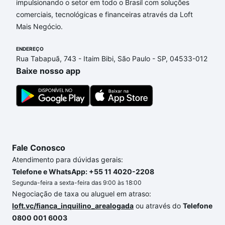
opções de financiamento imobiliário as parcelas
impulsionando o setor em todo o Brasil com soluções
podem se adequar ao seu orçamento. Se ainda tem
comerciais, tecnológicas e financeiras através da Loft
alguma dúvida dos custos envolvidos no processo
Mais Negócio.
de compra, veja em nosso portal
quanto custa
comprar um apartamento
e conte com a gente para
ENDEREÇO
Rua Tabapuã, 743 - Itaim Bibi, São Paulo - SP, 04533-012
comprar o imóvel dos seus sonhos com segurança e
Baixe nosso app
conforto. Loft, com você até as chaves.
Fale Conosco
Atendimento para dúvidas gerais:
Telefone e WhatsApp: +55 11 4020-2208
Segunda-feira a sexta-feira das 9:00 às 18:00
Negociação de taxa ou aluguel em atraso:
loft.vc/fianca_inquilino_arealogada
ou através do
Telefone
0800 001 6003