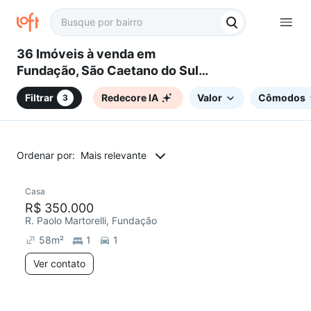
36 Imóveis à venda em
Fundação, São Caetano do Sul,
SP
Filtrar
Redecore IA
Valor
Cômodos
3
Ordenar por:
Mais relevante
Casa
Redecorar
Chegou há 3 dias
R$ 350.000
R. Paolo Martorelli, Fundação
58
m²
1
1
Ver contato