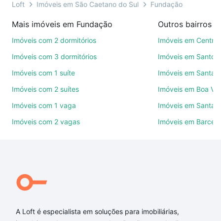
na compra, venda ou troca de imóveis.
Loft
Imóveis em São Caetano do Sul
Fundação
Como escolher um imóvel?
Mais imóveis em Fundação
Use barra de busca no topo para pesquisar por
Imóveis com 2 dormitórios
Imóveis em Centro
ruas, bairros e até condomínios favoritos. Você
Imóveis com 3 dormitórios
Imóveis em Santo A
também pode usar os filtros como quantidade de
Imóveis com 1 suíte
Imóveis em Santa P
quartos, suítes, com ou sem vaga de garagem para
combinar perfeitamente com o preço, metragem e
Imóveis com 2 suítes
Imóveis em Boa Vis
comodidades, como piscina, academia, salão de
Imóveis com 1 vaga
Imóveis em Santa M
festas ou área verde e encontrar Imóveis à venda
Imóveis com 2 vagas
Imóveis em Barcel
em Fundação, São Caetano do Sul, SP ideal para
você na Loft.
Qual o preço de Imóveis à venda em Fundação, São
Caetano do Sul, SP?
Aqui na Loft temos a oferta ideal para você, com
Imóveis à venda em Fundação, São Caetano do Sul,
SP que custam a partir de R$ 0 e com nossas
A Loft é especialista em soluções para imobiliárias,