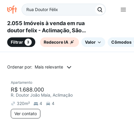
2.055 Imóveis à venda em rua
doutor felix - Aclimação, São
Paulo, SP
Filtrar
Redecore IA
Valor
Cômodos
3
Ordenar por:
Mais relevante
Apartamento
Redecorar
R$ 1.688.000
R. Doutor João Maia, Aclimação
320
m²
4
4
Ver contato