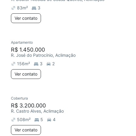
83
m²
3
Ver contato
Apartamento
Redecorar
R$ 1.450.000
R. José do Patrocínio, Aclimação
156
m²
3
2
Ver contato
Cobertura
R$ 3.200.000
R. Castro Alves, Aclimação
508
m²
5
4
Ver contato