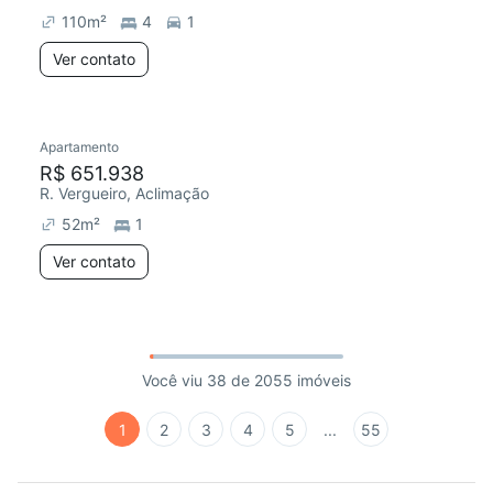
110
m²
4
1
Ver contato
Apartamento
R$ 651.938
R. Vergueiro, Aclimação
52
m²
1
Ver contato
Você viu 38 de 2055 imóveis
1
2
3
4
5
...
55