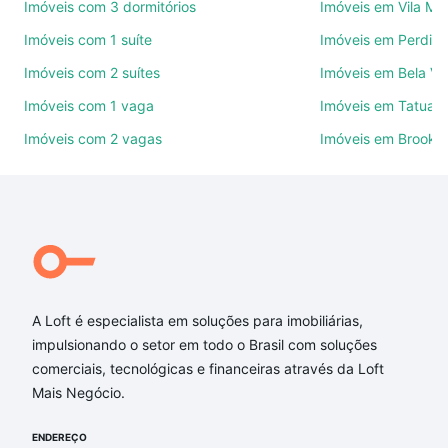
Imóveis com 3 dormitórios
Imóveis em Vila Ma
Use barra de busca no topo para pesquisar por
Imóveis com 1 suíte
Imóveis em Perdize
ruas, bairros e até condomínios favoritos. Você
Imóveis com 2 suítes
Imóveis em Bela Vi
também pode usar os filtros como quantidade de
quartos, suítes, com ou sem vaga de garagem para
Imóveis com 1 vaga
Imóveis em Tatuap
combinar perfeitamente com o preço, metragem e
Imóveis com 2 vagas
Imóveis em Brookli
comodidades, como piscina, academia, salão de
festas ou área verde e encontrar Imóveis à venda
em rua doutor felix - Aclimação, São Paulo, SP ideal
para você na Loft.
Qual o preço de Imóveis à venda em rua doutor felix
- Aclimação, São Paulo, SP?
A Loft é especialista em soluções para imobiliárias,
Aqui na Loft temos a oferta ideal para você, com
impulsionando o setor em todo o Brasil com soluções
Imóveis à venda em rua doutor felix - Aclimação,
comerciais, tecnológicas e financeiras através da Loft
São Paulo, SP que custam a partir de R$ 0 e com
Mais Negócio.
nossas opções de financiamento imobiliário as
parcelas podem se adequar ao seu orçamento. Se
ENDEREÇO
ainda tem alguma dúvida dos custos envolvidos no