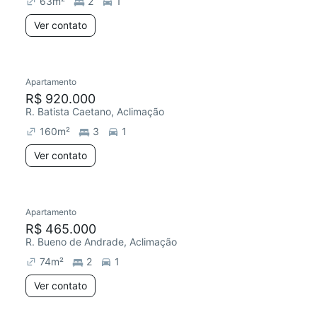
63
m²
2
1
Ver contato
Apartamento
Redecorar
R$ 920.000
R. Batista Caetano, Aclimação
160
m²
3
1
Ver contato
Apartamento
Redecorar
R$ 465.000
R. Bueno de Andrade, Aclimação
74
m²
2
1
Ver contato