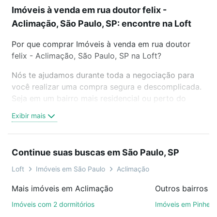
Imóveis à venda em rua doutor felix -
Aclimação, São Paulo, SP: encontre na Loft
Por que comprar Imóveis à venda em rua doutor
felix - Aclimação, São Paulo, SP na Loft?
Nós te ajudamos durante toda a negociação para
você realizar uma compra segura e descomplicada.
Seja em um bairro mais residencial ou perto do
trabalho e do metrô, aqui você vai encontrar a
Exibir mais
oferta ideal de Imóveis à venda em rua doutor felix
- Aclimação, São Paulo, SP para conquistar seu
sonho. Agende uma visita presencial ou por
Continue suas buscas em São Paulo, SP
videochamada, é grátis, sem compromisso e você
ainda conta com mais de 46 mil corretores e
Loft
Imóveis em São Paulo
Aclimação
imobiliárias te ajudando na compra, venda ou troca
Mais imóveis em Aclimação
Outros bairros e
de imóveis.
Imóveis com 2 dormitórios
Imóveis em Pinheir
Como escolher um imóvel?