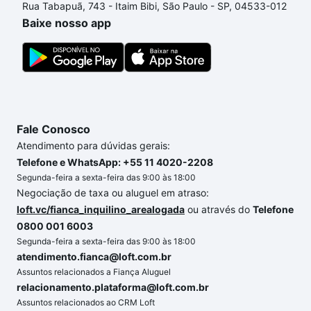
Rua Tabapuã, 743 - Itaim Bibi, São Paulo - SP, 04533-012
processo de compra, veja em nosso portal
quanto
Baixe nosso app
custa comprar um apartamento
e conte com a
gente para comprar o imóvel dos seus sonhos com
segurança e conforto. Loft, com você até as
chaves.
Fale Conosco
Atendimento para dúvidas gerais:
Telefone e WhatsApp: +55 11 4020-2208
Segunda-feira a sexta-feira das 9:00 às 18:00
Negociação de taxa ou aluguel em atraso:
loft.vc/fianca_inquilino_arealogada
ou através do
Telefone
0800 001 6003
Segunda-feira a sexta-feira das 9:00 às 18:00
atendimento.fianca@loft.com.br
Assuntos relacionados a Fiança Aluguel
relacionamento.plataforma@loft.com.br
Assuntos relacionados ao CRM Loft