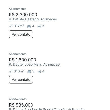
Apartamento
Redecorar
R$ 2.300.000
R. Batista Caetano, Aclimação
317
m²
4
3
Ver contato
Apartamento
R$ 1.600.000
R. Doutor João Maia, Aclimação
310
m²
3
4
Ver contato
Apartamento
Redecorar
Chegou este mês
R$ 535.000
R. Doutor Nicolau de Sousa Queirós, Aclimação