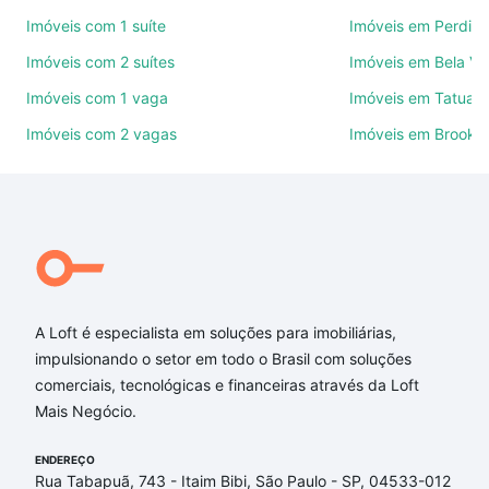
Use barra de busca no topo para pesquisar por
Imóveis com 1 suíte
Imóveis em Perdize
ruas, bairros e até condomínios favoritos. Você
Imóveis com 2 suítes
Imóveis em Bela Vi
também pode usar os filtros como quantidade de
quartos, suítes, com ou sem vaga de garagem para
Imóveis com 1 vaga
Imóveis em Tatuap
combinar perfeitamente com o preço, metragem e
Imóveis com 2 vagas
Imóveis em Brookli
comodidades, como piscina, academia, salão de
festas ou área verde e encontrar Imóveis à venda
em rua lubavitch - Bom Retiro, São Paulo, SP ideal
para você na Loft.
Qual o preço de Imóveis à venda em rua lubavitch -
Bom Retiro, São Paulo, SP?
A Loft é especialista em soluções para imobiliárias,
Aqui na Loft temos a oferta ideal para você, com
impulsionando o setor em todo o Brasil com soluções
Imóveis à venda em rua lubavitch - Bom Retiro, São
comerciais, tecnológicas e financeiras através da Loft
Paulo, SP que custam a partir de R$ 0 e com nossas
Mais Negócio.
opções de financiamento imobiliário as parcelas
podem se adequar ao seu orçamento. Se ainda tem
ENDEREÇO
alguma dúvida dos custos envolvidos no processo
Rua Tabapuã, 743 - Itaim Bibi, São Paulo - SP, 04533-012