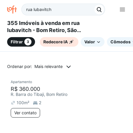
355 Imóveis à venda em rua
lubavitch - Bom Retiro, São
Paulo, SP
Filtrar
Redecore IA
Valor
Cômodos
3
Ordenar por:
Mais relevante
Apartamento
R$ 360.000
R. Barra do Tibaji, Bom Retiro
100
m²
2
Ver contato