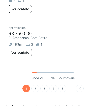
2
1
Ver contato
Apartamento
R$ 750.000
R. Amazonas, Bom Retiro
195
m²
3
1
Ver contato
Você viu 38 de 355 imóveis
1
2
3
4
5
...
10