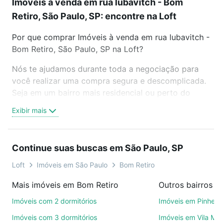
Imóveis à venda em rua lubavitch - Bom
Retiro, São Paulo, SP: encontre na Loft
Por que comprar Imóveis à venda em rua lubavitch -
Bom Retiro, São Paulo, SP na Loft?
Nós te ajudamos durante toda a negociação para
você realizar uma compra segura e descomplicada.
Seja em um bairro mais residencial ou perto do
trabalho e do metrô, aqui você vai encontrar a
Exibir mais
oferta ideal de Imóveis à venda em rua lubavitch -
Bom Retiro, São Paulo, SP para conquistar seu
sonho. Agende uma visita presencial ou por
Continue suas buscas em São Paulo, SP
videochamada, é grátis, sem compromisso e você
ainda conta com mais de 46 mil corretores e
Loft
Imóveis em São Paulo
Bom Retiro
imobiliárias te ajudando na compra, venda ou troca
Mais imóveis em Bom Retiro
Outros bairros e
de imóveis.
Imóveis com 2 dormitórios
Imóveis em Pinheir
Como escolher um imóvel?
Imóveis com 3 dormitórios
Imóveis em Vila Ma