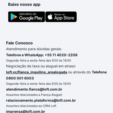
de compra, veja em nosso portal
quanto custa
Baixe nosso app
comprar um apartamento
e conte com a gente para
comprar o imóvel dos seus sonhos com segurança e
conforto. Loft, com você até as chaves.
Fale Conosco
Atendimento para dúvidas gerais:
Telefone e WhatsApp: +55 11 4020-2208
Segunda-feira a sexta-feira das 9:00 às 18:00
Negociação de taxa ou aluguel em atraso:
loft.vc/fianca_inquilino_arealogada
ou através do
Telefone
0800 001 6003
Segunda-feira a sexta-feira das 9:00 às 18:00
atendimento.fianca@loft.com.br
Assuntos relacionados a Fiança Aluguel
relacionamento.plataforma@loft.com.br
Assuntos relacionados ao CRM Loft
imprensa@loft.com.br