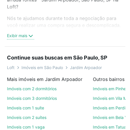
Loft?
Nós te ajudamos durante toda a negociação para
você realizar uma compra segura e descomplicada.
Seja em um bairro mais residencial ou perto do
Exibir mais
trabalho e do metrô, aqui você vai encontrar a
oferta ideal de Imóveis à venda em rua alberto
arruda fontes - Jardim Arpoador, São Paulo, SP para
Continue suas buscas em São Paulo, SP
conquistar seu sonho. Agende uma visita presencial
ou por videochamada, é grátis, sem compromisso e
Loft
Imóveis em São Paulo
Jardim Arpoador
você ainda conta com mais de 46 mil corretores e
Mais imóveis em Jardim Arpoador
Outros bairros e
imobiliárias te ajudando na compra, venda ou troca
de imóveis.
Imóveis com 2 dormitórios
Imóveis em Pinheir
Imóveis com 3 dormitórios
Imóveis em Vila Ma
Como escolher um imóvel?
Imóveis com 1 suíte
Imóveis em Perdize
Use barra de busca no topo para pesquisar por
Imóveis com 2 suítes
Imóveis em Bela Vi
ruas, bairros e até condomínios favoritos. Você
também pode usar os filtros como quantidade de
Imóveis com 1 vaga
Imóveis em Tatuap