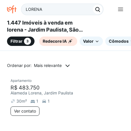
1.447 Imóveis à venda em
lorena - Jardim Paulista, São
Paulo, SP
Filtrar
Redecore IA
Valor
Cômodos
3
Ordenar por:
Mais relevante
Apartamento
Redecorar
R$ 483.750
Alameda Lorena, Jardim Paulista
30
m²
1
1
Ver contato