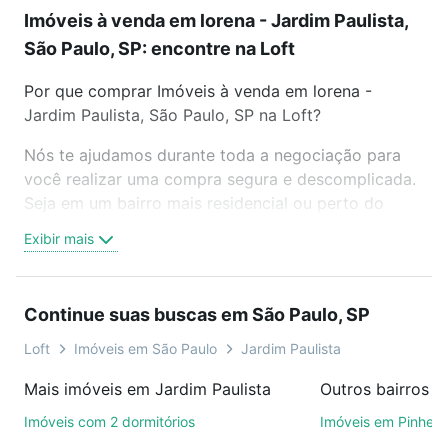
Imóveis à venda em lorena - Jardim Paulista,
São Paulo, SP: encontre na Loft
Por que comprar Imóveis à venda em lorena -
Jardim Paulista, São Paulo, SP na Loft?
Nós te ajudamos durante toda a negociação para
você realizar uma compra segura e descomplicada.
Seja em um bairro mais residencial ou perto do
trabalho e do metrô, aqui você vai encontrar a
Exibir mais
oferta ideal de Imóveis à venda em lorena - Jardim
Paulista, São Paulo, SP para conquistar seu sonho.
Agende uma visita presencial ou por videochamada,
Continue suas buscas em São Paulo, SP
é grátis, sem compromisso e você ainda conta com
mais de 46 mil corretores e imobiliárias te ajudando
Loft
Imóveis em São Paulo
Jardim Paulista
na compra, venda ou troca de imóveis.
Mais imóveis em Jardim Paulista
Outros bairros e
Como escolher um imóvel?
Imóveis com 2 dormitórios
Imóveis em Pinheir