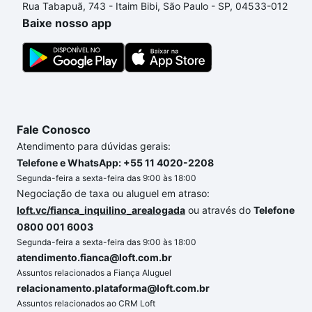
Rua Tabapuã, 743 - Itaim Bibi, São Paulo - SP, 04533-012
comprar um apartamento
e conte com a gente para
Baixe nosso app
comprar o imóvel dos seus sonhos com segurança e
conforto. Loft, com você até as chaves.
Fale Conosco
Atendimento para dúvidas gerais:
Telefone e WhatsApp: +55 11 4020-2208
Segunda-feira a sexta-feira das 9:00 às 18:00
Negociação de taxa ou aluguel em atraso:
loft.vc/fianca_inquilino_arealogada
ou através do
Telefone
0800 001 6003
Segunda-feira a sexta-feira das 9:00 às 18:00
atendimento.fianca@loft.com.br
Assuntos relacionados a Fiança Aluguel
relacionamento.plataforma@loft.com.br
Assuntos relacionados ao CRM Loft