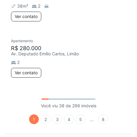
38
m²
2
Ver contato
Apartamento
R$ 280.000
Av. Deputado Emílio Carlos, Limão
2
Ver contato
Você viu 38 de 296 imóveis
1
2
3
4
5
...
8