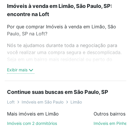
Imóveis à venda em Limão, São Paulo, SP:
encontre na Loft
Por que comprar Imóveis à venda em Limão, São
Paulo, SP na Loft?
Nós te ajudamos durante toda a negociação para
você realizar uma compra segura e descomplicada.
Seja em um bairro mais residencial ou perto do
trabalho e do metrô, aqui você vai encontrar a
Exibir mais
oferta ideal de Imóveis à venda em Limão, São
Paulo, SP para conquistar seu sonho. Agende uma
visita presencial ou por videochamada, é grátis, sem
Continue suas buscas em São Paulo, SP
compromisso e você ainda conta com mais de 46
mil corretores e imobiliárias te ajudando na compra,
Loft
Imóveis em São Paulo
Limão
venda ou troca de imóveis.
Mais imóveis em Limão
Outros bairros e
Como escolher um imóvel?
Imóveis com 2 dormitórios
Imóveis em Pinheir