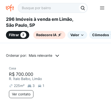
296 Imóveis à venda em Limão,
São Paulo, SP
Filtrar
Redecore IA
Valor
Cômodos
2
Ordenar por:
Mais relevante
Casa
Redecorar
R$ 700.000
R. Ítalo Balbo, Limão
225
m²
3
1
Ver contato