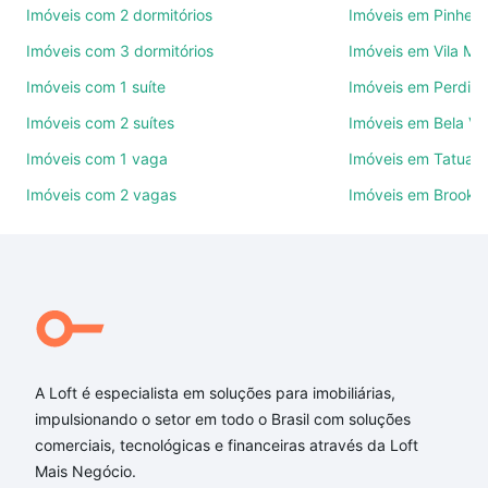
Imóveis com 2 dormitórios
Imóveis em Pinheir
Como escolher um imóvel?
Imóveis com 3 dormitórios
Imóveis em Vila Ma
Use barra de busca no topo para pesquisar por
Imóveis com 1 suíte
Imóveis em Perdize
ruas, bairros e até condomínios favoritos. Você
Imóveis com 2 suítes
Imóveis em Bela Vi
também pode usar os filtros como quantidade de
quartos, suítes, com ou sem vaga de garagem para
Imóveis com 1 vaga
Imóveis em Tatuap
combinar perfeitamente com o preço, metragem e
Imóveis com 2 vagas
Imóveis em Brookli
comodidades, como piscina, academia, salão de
festas ou área verde e encontrar Imóveis à venda
em rua raul devesa - Perdizes, São Paulo, SP ideal
para você na Loft.
Qual o preço de Imóveis à venda em rua raul devesa
- Perdizes, São Paulo, SP?
A Loft é especialista em soluções para imobiliárias,
Aqui na Loft temos a oferta ideal para você, com
impulsionando o setor em todo o Brasil com soluções
Imóveis à venda em rua raul devesa - Perdizes, São
comerciais, tecnológicas e financeiras através da Loft
Paulo, SP que custam a partir de R$ 0 e com nossas
Mais Negócio.
opções de financiamento imobiliário as parcelas