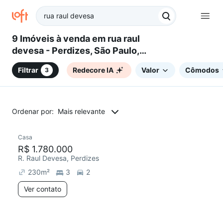
9 Imóveis à venda em rua raul
devesa - Perdizes, São Paulo,
SP
Filtrar
Redecore IA
Valor
Cômodos
3
Ordenar por:
Mais relevante
Casa
Redecorar
R$ 1.780.000
R. Raul Devesa, Perdizes
230
m²
3
2
Ver contato