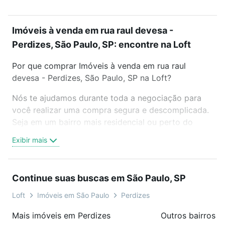
Imóveis à venda em rua raul devesa -
Perdizes, São Paulo, SP: encontre na Loft
Por que comprar Imóveis à venda em rua raul
devesa - Perdizes, São Paulo, SP na Loft?
Nós te ajudamos durante toda a negociação para
você realizar uma compra segura e descomplicada.
Seja em um bairro mais residencial ou perto do
trabalho e do metrô, aqui você vai encontrar a
Exibir mais
oferta ideal de Imóveis à venda em rua raul devesa
- Perdizes, São Paulo, SP para conquistar seu
sonho. Agende uma visita presencial ou por
Continue suas buscas em São Paulo, SP
videochamada, é grátis, sem compromisso e você
ainda conta com mais de 46 mil corretores e
Loft
Imóveis em São Paulo
Perdizes
imobiliárias te ajudando na compra, venda ou troca
Mais imóveis em Perdizes
Outros bairros e
de imóveis.