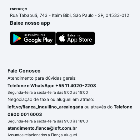
podem se adequar ao seu orçamento. Se ainda tem
ENDEREÇO
alguma dúvida dos custos envolvidos no processo
Rua Tabapuã, 743 - Itaim Bibi, São Paulo - SP, 04533-012
de compra, veja em nosso portal
quanto custa
Baixe nosso app
comprar um apartamento
e conte com a gente para
comprar o imóvel dos seus sonhos com segurança e
conforto. Loft, com você até as chaves.
Fale Conosco
Atendimento para dúvidas gerais:
Telefone e WhatsApp: +55 11 4020-2208
Segunda-feira a sexta-feira das 9:00 às 18:00
Negociação de taxa ou aluguel em atraso:
loft.vc/fianca_inquilino_arealogada
ou através do
Telefone
0800 001 6003
Segunda-feira a sexta-feira das 9:00 às 18:00
atendimento.fianca@loft.com.br
Assuntos relacionados a Fiança Aluguel