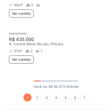
46
m²
2
Ver contato
Apartamento
R$ 435.000
R. Coronel Bento Bicudo, Pirituba
51
m²
2
1
Ver contato
Você viu 38 de 273 imóveis
1
2
3
4
5
6
7