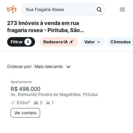
273 Imóveis à venda em rua
fragaria rosea - Pirituba, São
Paulo, SP
Filtrar
Redecore IA
Valor
Cômodos
3
Ordenar por:
Mais relevante
Apartamento
Redecorar
R$ 498.000
Av. Raimundo Pereira de Magalhães, Pirituba
630
m²
3
1
Ver contato