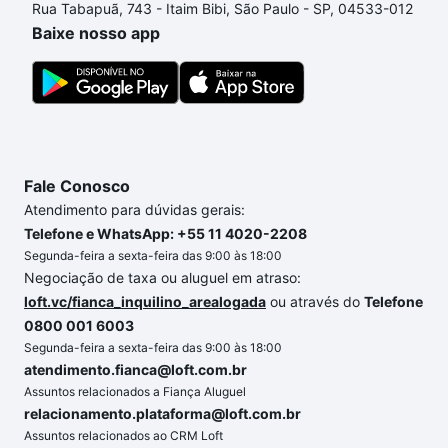
Rua Tabapuã, 743 - Itaim Bibi, São Paulo - SP, 04533-012
processo de compra, veja em nosso portal
quanto
Baixe nosso app
custa comprar um apartamento
e conte com a
gente para comprar o imóvel dos seus sonhos com
segurança e conforto. Loft, com você até as
chaves.
Fale Conosco
Atendimento para dúvidas gerais:
Telefone e WhatsApp: +55 11 4020-2208
Segunda-feira a sexta-feira das 9:00 às 18:00
Negociação de taxa ou aluguel em atraso:
loft.vc/fianca_inquilino_arealogada
ou através do
Telefone
0800 001 6003
Segunda-feira a sexta-feira das 9:00 às 18:00
atendimento.fianca@loft.com.br
Assuntos relacionados a Fiança Aluguel
relacionamento.plataforma@loft.com.br
Assuntos relacionados ao CRM Loft