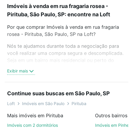
Imóveis à venda em rua fragaria rosea -
Pirituba, São Paulo, SP: encontre na Loft
Por que comprar Imóveis à venda em rua fragaria
rosea - Pirituba, São Paulo, SP na Loft?
Nós te ajudamos durante toda a negociação para
você realizar uma compra segura e descomplicada.
Seja em um bairro mais residencial ou perto do
trabalho e do metrô, aqui você vai encontrar a
Exibir mais
oferta ideal de Imóveis à venda em rua fragaria
rosea - Pirituba, São Paulo, SP para conquistar seu
sonho. Agende uma visita presencial ou por
Continue suas buscas em São Paulo, SP
videochamada, é grátis, sem compromisso e você
ainda conta com mais de 46 mil corretores e
Loft
Imóveis em São Paulo
Pirituba
imobiliárias te ajudando na compra, venda ou troca
Mais imóveis em Pirituba
Outros bairros e
de imóveis.
Imóveis com 2 dormitórios
Imóveis em Pinheir
Como escolher um imóvel?