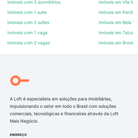
Imóveis com 3 dormitórios
Imóveis em Vila Ma
Use barra de busca no topo para pesquisar por
Imóveis com 1 suíte
Imóveis em Perdize
ruas, bairros e até condomínios favoritos. Você
Imóveis com 2 suítes
Imóveis em Bela Vi
também pode usar os filtros como quantidade de
quartos, suítes, com ou sem vaga de garagem para
Imóveis com 1 vaga
Imóveis em Tatuap
combinar perfeitamente com o preço, metragem e
Imóveis com 2 vagas
Imóveis em Brookli
comodidades, como piscina, academia, salão de
festas ou área verde e encontrar Imóveis à venda
em rua fragaria rosea - Pirituba, São Paulo, SP ideal
para você na Loft.
Qual o preço de Imóveis à venda em rua fragaria
rosea - Pirituba, São Paulo, SP?
A Loft é especialista em soluções para imobiliárias,
Aqui na Loft temos a oferta ideal para você, com
impulsionando o setor em todo o Brasil com soluções
Imóveis à venda em rua fragaria rosea - Pirituba,
comerciais, tecnológicas e financeiras através da Loft
São Paulo, SP que custam a partir de R$ 0 e com
Mais Negócio.
nossas opções de financiamento imobiliário as
parcelas podem se adequar ao seu orçamento. Se
ENDEREÇO
ainda tem alguma dúvida dos custos envolvidos no