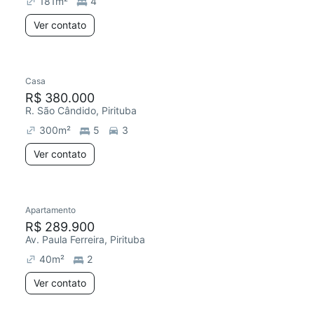
181
m²
4
Ver contato
Casa
Redecorar
R$ 380.000
R. São Cândido, Pirituba
300
m²
5
3
Ver contato
Apartamento
Redecorar
R$ 289.900
Av. Paula Ferreira, Pirituba
40
m²
2
Ver contato