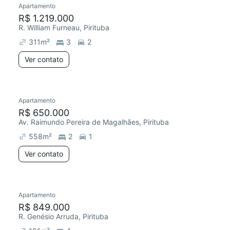
Apartamento
R$ 1.219.000
R. William Furneau, Pirituba
311
m²
3
2
Ver contato
Apartamento
Preço abaixo do mercado
Chegou este mês
R$ 650.000
Av. Raimundo Pereira de Magalhães, Pirituba
558
m²
2
1
Ver contato
Apartamento
Redecorar
R$ 849.000
R. Genésio Arruda, Pirituba