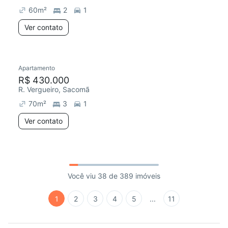
60
m²
2
1
Ver contato
Apartamento
R$ 430.000
R. Vergueiro, Sacomã
70
m²
3
1
Ver contato
Você viu 38 de 389 imóveis
1
2
3
4
5
...
11