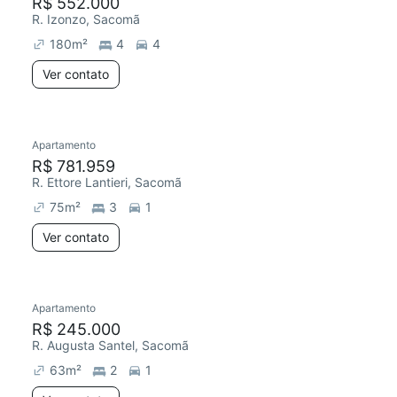
R$ 552.000
R. Izonzo, Sacomã
180
m²
4
4
Ver contato
Apartamento
R$ 781.959
R. Ettore Lantieri, Sacomã
75
m²
3
1
Ver contato
Apartamento
R$ 245.000
R. Augusta Santel, Sacomã
63
m²
2
1