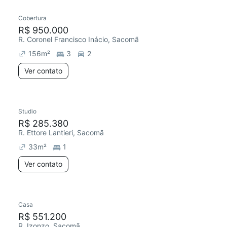
Cobertura
Redecorar
R$ 950.000
R. Coronel Francisco Inácio, Sacomã
156
m²
3
2
Ver contato
Studio
R$ 285.380
R. Ettore Lantieri, Sacomã
33
m²
1
Ver contato
Casa
Chegou este mês
R$ 551.200
R. Izonzo, Sacomã