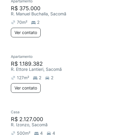
Apartamento
R$ 375.000
R. Manuel Buchalla, Sacomã
70
m²
2
Ver contato
Apartamento
R$ 1.189.382
R. Ettore Lantieri, Sacomã
127
m²
2
2
Ver contato
Casa
R$ 2.127.000
R. Izonzo, Sacomã
500
m²
4
4