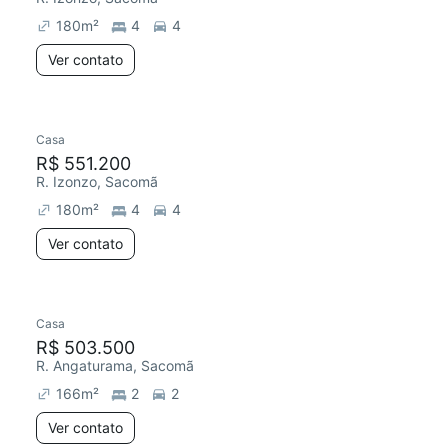
180
m²
4
4
Ver contato
Casa
R$ 551.200
R. Izonzo, Sacomã
180
m²
4
4
Ver contato
Casa
Redecorar
R$ 503.500
R. Angaturama, Sacomã
166
m²
2
2
Ver contato