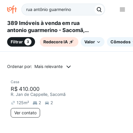
389 Imóveis à venda em rua
antonio guarmerino - Sacomã,
São Paulo, SP
Filtrar
Redecore IA
Valor
Cômodos
3
Ordenar por:
Mais relevante
Casa
Redecorar
R$ 410.000
R. Jan de Cappelle, Sacomã
125
m²
2
2
Ver contato