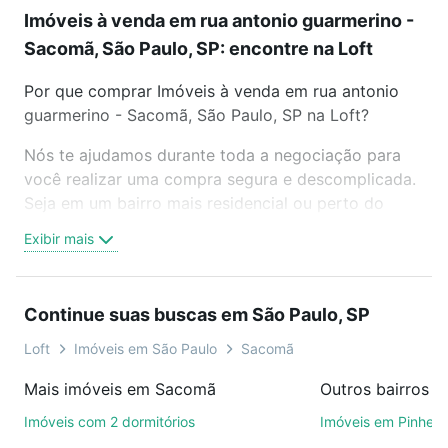
Imóveis à venda em rua antonio guarmerino -
Sacomã, São Paulo, SP: encontre na Loft
Por que comprar Imóveis à venda em rua antonio
guarmerino - Sacomã, São Paulo, SP na Loft?
Nós te ajudamos durante toda a negociação para
você realizar uma compra segura e descomplicada.
Seja em um bairro mais residencial ou perto do
trabalho e do metrô, aqui você vai encontrar a
Exibir mais
oferta ideal de Imóveis à venda em rua antonio
guarmerino - Sacomã, São Paulo, SP para
conquistar seu sonho. Agende uma visita presencial
Continue suas buscas em São Paulo, SP
ou por videochamada, é grátis, sem compromisso e
você ainda conta com mais de 46 mil corretores e
Loft
Imóveis em São Paulo
Sacomã
imobiliárias te ajudando na compra, venda ou troca
Mais imóveis em Sacomã
Outros bairros e
de imóveis.
Imóveis com 2 dormitórios
Imóveis em Pinheir
Como escolher um imóvel?