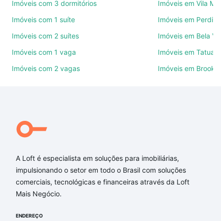
Imóveis com 3 dormitórios
Imóveis em Vila Ma
Use barra de busca no topo para pesquisar por
Imóveis com 1 suíte
Imóveis em Perdize
ruas, bairros e até condomínios favoritos. Você
Imóveis com 2 suítes
Imóveis em Bela Vi
também pode usar os filtros como quantidade de
quartos, suítes, com ou sem vaga de garagem para
Imóveis com 1 vaga
Imóveis em Tatuap
combinar perfeitamente com o preço, metragem e
Imóveis com 2 vagas
Imóveis em Brookli
comodidades, como piscina, academia, salão de
festas ou área verde e encontrar Imóveis à venda
em rua antonio guarmerino - Sacomã, São Paulo, SP
ideal para você na Loft.
Qual o preço de Imóveis à venda em rua antonio
guarmerino - Sacomã, São Paulo, SP?
A Loft é especialista em soluções para imobiliárias,
Aqui na Loft temos a oferta ideal para você, com
impulsionando o setor em todo o Brasil com soluções
Imóveis à venda em rua antonio guarmerino -
comerciais, tecnológicas e financeiras através da Loft
Sacomã, São Paulo, SP que custam a partir de R$ 0
Mais Negócio.
e com nossas opções de financiamento imobiliário
as parcelas podem se adequar ao seu orçamento.
ENDEREÇO
Se ainda tem alguma dúvida dos custos envolvidos