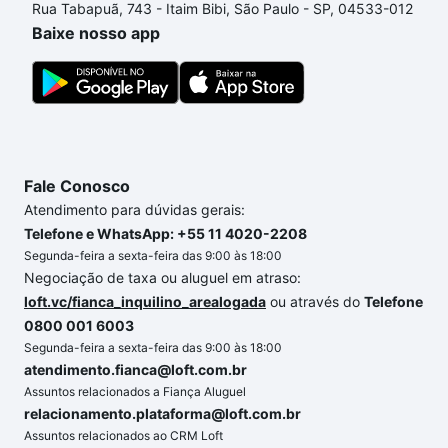
Rua Tabapuã, 743 - Itaim Bibi, São Paulo - SP, 04533-012
no processo de compra, veja em nosso portal
Baixe nosso app
quanto custa comprar um apartamento
e conte com
a gente para comprar o imóvel dos seus sonhos
com segurança e conforto. Loft, com você até as
chaves.
Fale Conosco
Atendimento para dúvidas gerais:
Telefone e WhatsApp: +55 11 4020-2208
Segunda-feira a sexta-feira das 9:00 às 18:00
Negociação de taxa ou aluguel em atraso:
loft.vc/fianca_inquilino_arealogada
ou através do
Telefone
0800 001 6003
Segunda-feira a sexta-feira das 9:00 às 18:00
atendimento.fianca@loft.com.br
Assuntos relacionados a Fiança Aluguel
relacionamento.plataforma@loft.com.br
Assuntos relacionados ao CRM Loft