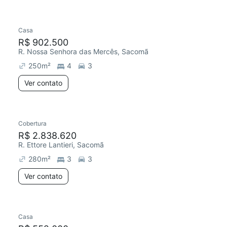
Casa
R$ 902.500
R. Nossa Senhora das Mercês, Sacomã
250
m²
4
3
Ver contato
Cobertura
R$ 2.838.620
R. Ettore Lantieri, Sacomã
280
m²
3
3
Ver contato
Casa