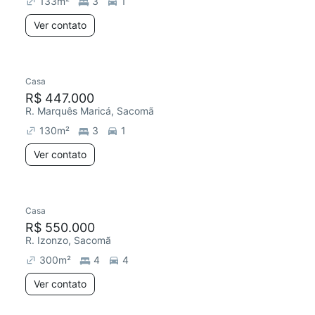
133
m²
3
1
Ver contato
Casa
R$ 447.000
R. Marquês Maricá, Sacomã
130
m²
3
1
Ver contato
Casa
Chegou este mês
R$ 550.000
R. Izonzo, Sacomã
300
m²
4
4
Ver contato