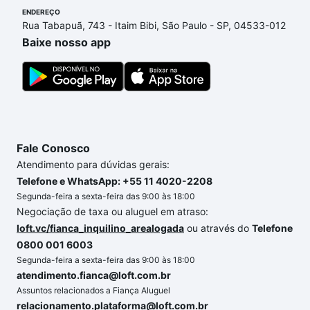
ENDEREÇO
Se ainda tem alguma dúvida dos custos envolvidos
Rua Tabapuã, 743 - Itaim Bibi, São Paulo - SP, 04533-012
no processo de compra, veja em nosso portal
Baixe nosso app
quanto custa comprar um apartamento
e conte com
a gente para comprar o imóvel dos seus sonhos
com segurança e conforto. Loft, com você até as
chaves.
Fale Conosco
Atendimento para dúvidas gerais:
Telefone e WhatsApp: +55 11 4020-2208
Segunda-feira a sexta-feira das 9:00 às 18:00
Negociação de taxa ou aluguel em atraso:
loft.vc/fianca_inquilino_arealogada
ou através do
Telefone
0800 001 6003
Segunda-feira a sexta-feira das 9:00 às 18:00
atendimento.fianca@loft.com.br
Assuntos relacionados a Fiança Aluguel
relacionamento.plataforma@loft.com.br