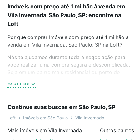
Imóveis com preço até 1 milhão à venda em
Vila Invernada, São Paulo, SP: encontre na
Loft
Por que comprar Imóveis com preço até 1 milhão à
venda em Vila Invernada, São Paulo, SP na Loft?
Nós te ajudamos durante toda a negociação para
você realizar uma compra segura e descomplicada.
Seja em um bairro mais residencial ou perto do
trabalho e do metrô, aqui você vai encontrar a
Exibir mais
oferta ideal de Imóveis com preço até 1 milhão à
venda em Vila Invernada, São Paulo, SP para
conquistar seu sonho. Agende uma visita presencial
Continue suas buscas em São Paulo, SP
ou por videochamada, é grátis, sem compromisso e
você ainda conta com mais de 46 mil corretores e
Loft
Imóveis em São Paulo
Vila Invernada
imobiliárias te ajudando na compra, venda ou troca
Mais imóveis em Vila Invernada
Outros bairros e
de imóveis.