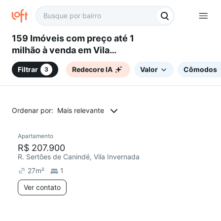
159 Imóveis com preço até 1
milhão à venda em Vila
Invernada, São Paulo, SP
Filtrar
Redecore IA
Valor
Cômodos
3
Ordenar por:
Mais relevante
Apartamento
R$ 207.900
R. Sertões de Canindé, Vila Invernada
27
m²
1
Ver contato