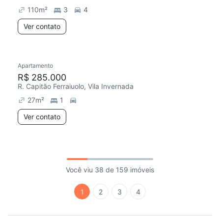
110
m²
3
4
Ver contato
Apartamento
R$ 285.000
R. Capitão Ferraiuolo, Vila Invernada
27
m²
1
Ver contato
Você viu 38 de 159 imóveis
1
2
3
4