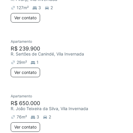
127
m²
3
2
Ver contato
Apartamento
Chegou este mês
R$ 239.900
R. Sertões de Canindé, Vila Invernada
29
m²
1
Ver contato
Apartamento
R$ 650.000
R. João Teixeira da Silva, Vila Invernada
76
m²
3
2
Ver contato