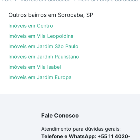
em Central Parque Sorocaba, Sorocaba, SP?
Outros bairros em Sorocaba, SP
óveis com 2 quartos à venda em Central Parque Sorocaba, 
Imóveis em Centro
las podem se adequar ao seu orçamento. Se ainda tem algu
um apartamento
e conte com a gente para comprar o imóve
Imóveis em Vila Leopoldina
Imóveis em Jardim São Paulo
Imóveis em Jardim Paulistano
Imóveis em Vila Isabel
Imóveis em Jardim Europa
Fale Conosco
Atendimento para dúvidas gerais:
Telefone e WhatsApp: +55 11 4020-