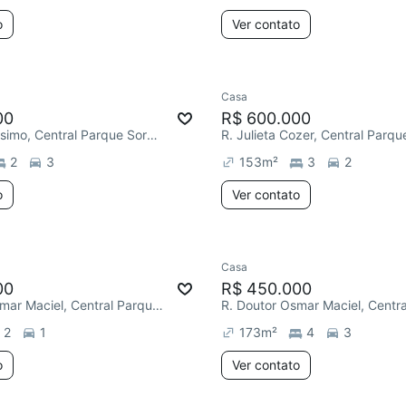
o
Ver contato
Casa
00
R$ 600.000
R. Érico Veríssimo, Central Parque Sorocaba
2
3
153
m²
3
2
o
Ver contato
Casa
00
R$ 450.000
R. Doutor Osmar Maciel, Central Parque Sorocaba
2
1
173
m²
4
3
o
Ver contato