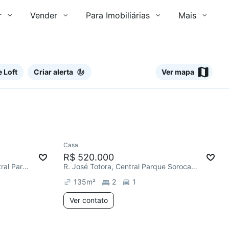
r
Vender
Para Imobiliárias
Mais
 Loft
Criar alerta
Ver mapa
Ver
Casa
R$ 520.000
R. Eugênio Toledo Pereira, Central Parque Sorocaba
R. José Totora, Central Parque Sorocaba
135
m²
2
1
Ver contato