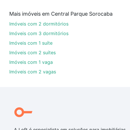
Qual o preço de Imóveis com 2 quartos à venda 
Mais imóveis em Central Parque Sorocaba
Aqui na Loft temos a oferta ideal para você, com Im
Imóveis com 2 dormitórios
nossas opções de financiamento imobiliário as parce
compra, veja em nosso portal
quanto custa comprar 
Imóveis com 3 dormitórios
com você até as chaves.
Imóveis com 1 suíte
Imóveis com 2 suítes
Imóveis com 1 vaga
Imóveis com 2 vagas
A Loft é especialista em soluções para imobiliárias,