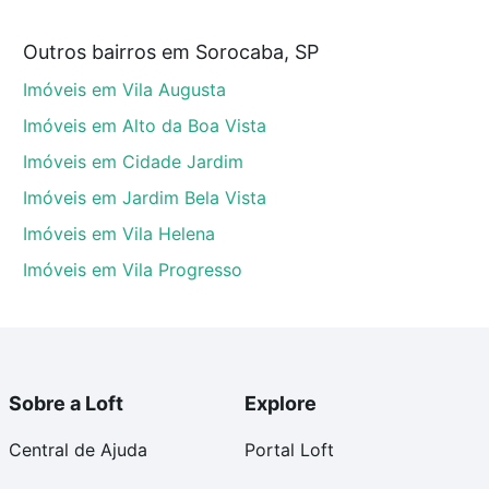
Outros bairros em Sorocaba, SP
Sorocaba, SP que custam a partir de R$ 0 e com
Imóveis em Vila Augusta
ma dúvida dos custos envolvidos no processo de
l dos seus sonhos com segurança e conforto. Loft,
Imóveis em Alto da Boa Vista
Imóveis em Cidade Jardim
Imóveis em Jardim Bela Vista
Imóveis em Vila Helena
Imóveis em Vila Progresso
Sobre a Loft
Explore
Central de Ajuda
Portal Loft