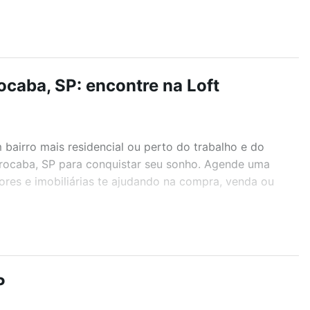
caba, SP: encontre na Loft
airro mais residencial ou perto do trabalho e do
orocaba, SP para conquistar seu sonho. Agende uma
ores e imobiliárias te ajudando na compra, venda ou
r os filtros como quantidade de quartos, suítes, com
demia, salão de festas ou área verde e encontrar
P