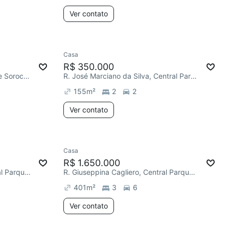
Ver contato
Casa
R$ 350.000
R. Julieta Cozer, Central Parque Sorocaba
R. José Marciano da Silva, Central Parque Sorocaba
155
m²
2
2
Ver contato
Casa
R$ 1.650.000
R. Doutor Osmar Maciel, Central Parque Sorocaba
R. Giuseppina Cagliero, Central Parque Sorocaba
401
m²
3
6
Ver contato