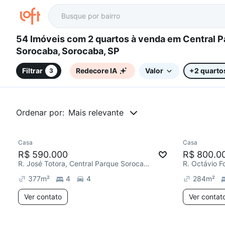
54 Imóveis com 2 quartos à venda em Central Parque
Sorocaba, Sorocaba, SP
Filtrar
Redecore IA
Valor
+2 quarto
3
Ordenar por:
Mais relevante
Casa
Casa
Chegou este mês
Redecor
R$ 590.000
R$ 800.0
R. José Totora, Central Parque Sorocaba
377
m²
4
4
284
m²
Ver contato
Ver contat