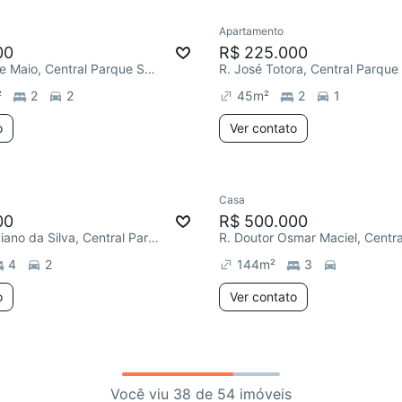
Apartamento
00
R$ 225.000
R. Primeiro de Maio, Central Parque Sorocaba
²
2
2
45
m²
2
1
o
Ver contato
Casa
00
R$ 500.000
R. José Marciano da Silva, Central Parque Sorocaba
4
2
144
m²
3
o
Ver contato
Você viu 38 de 54 imóveis