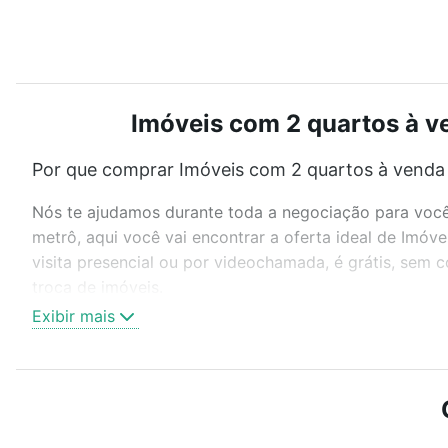
Imóveis com 2 quartos à v
Por que comprar Imóveis com 2 quartos à venda 
Nós te ajudamos durante toda a negociação para você 
metrô, aqui você vai encontrar a oferta ideal de Imó
visita presencial ou por videochamada, é grátis, sem
troca de imóveis.
Exibir mais
Como escolher um imóvel?
Use barra de busca no topo para pesquisar por ruas, 
ou sem vaga de garagem para combinar perfeitamente 
Imóveis com 2 quartos à venda em Central Parque Soro