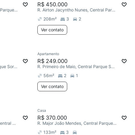
R$ 450.000
R. Major João Mendes, Central Parque Sorocaba
R. Airton Jacyntho Nunes, Central Parque Sorocaba
208
m²
3
2
Ver contato
Apartamento
R$ 249.000
R. Arlindo Previtali, Central Parque Sorocaba
R. Primeiro de Maio, Central Parque Sorocaba
56
m²
2
1
Ver contato
Casa
R$ 370.000
R. Sônia Maria Martinez Dias, Central Parque Sorocaba
R. Major João Mendes, Central Parque Sorocaba
133
m²
3