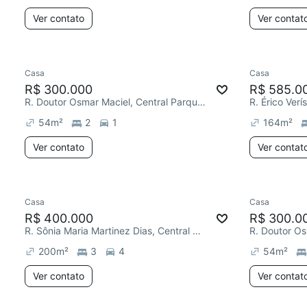
Ver contato
Ver contat
Casa
Casa
R$ 300.000
R$ 585.0
R. Doutor Osmar Maciel, Central Parque Sorocaba
54
m²
2
1
164
m²
Ver contato
Ver contat
Casa
Casa
R$ 400.000
R$ 300.0
R. Sônia Maria Martinez Dias, Central Parque Sorocaba
200
m²
3
4
54
m²
Ver contato
Ver contat