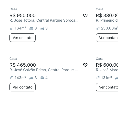
Casa
Casa
R$ 950.000
R$ 380.0
R. José Totora, Central Parque Sorocaba
164
m²
3
3
250.00
m
Ver contato
Ver contat
Casa
Casa
R$ 465.000
R$ 600.0
R. José Galvão Primo, Central Parque Sorocaba
143
m²
3
4
131
m²
Ver contato
Ver contat