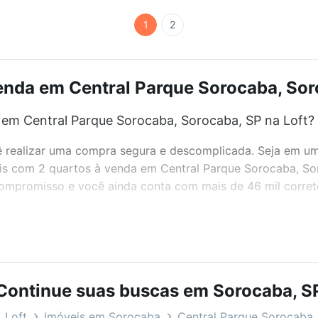
1
2
enda em Central Parque Sorocaba, Soro
em Central Parque Sorocaba, Sorocaba, SP na Loft?
realizar uma compra segura e descomplicada. Seja em um b
veis com 2 quartos à venda em Central Parque Sorocaba, S
 compromisso e você ainda conta com mais de 46 mil corret
bairros e até condomínios favoritos. Você também pode usa
com o preço, metragem e comodidades, como piscina, aca
Continue suas buscas em Sorocaba, S
caba, Sorocaba, SP ideal para você na Loft.
Loft
Imóveis em Sorocaba
Central Parque Sorocaba