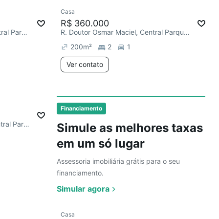
Ver
Casa
Redecorar
R$ 360.000
R. Eugênio Toledo Pereira, Central Parque Sorocaba
R. Doutor Osmar Maciel, Central Parque Sorocaba
200
m²
2
1
Ver contato
Ver
Financiamento
R. Loide de Lima Benedito, Central Parque Sorocaba
Simule as melhores taxas
em um só lugar
Assessoria imobiliária grátis para o seu
financiamento.
Simular agora
Ver
Casa