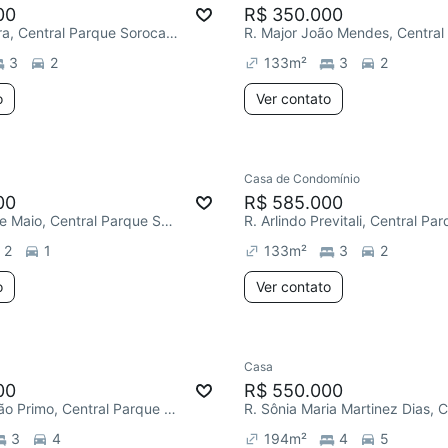
00
R$ 350.000
R. José Totora, Central Parque Sorocaba
3
2
133
m²
3
2
o
Ver contato
Casa de Condomínio
00
R$ 585.000
R. Primeiro de Maio, Central Parque Sorocaba
2
1
133
m²
3
2
o
Ver contato
Casa
00
R$ 550.000
R. José Galvão Primo, Central Parque Sorocaba
3
4
194
m²
4
5