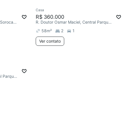
Casa
R$ 360.000
R. José Totora, Central Parque Sorocaba
R. Doutor Osmar Maciel, Central Parque Sorocaba
58
m²
2
1
Ver contato
R. Doutor Osmar Maciel, Central Parque Sorocaba