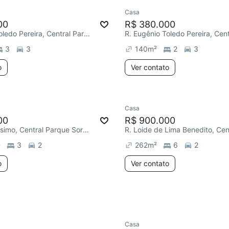
Casa
e mês
Chegou este mês
00
R$ 380.000
R. Eugênio Toledo Pereira, Central Parque Sorocaba
3
3
140
m²
2
3
o
Ver contato
Casa
Redecorar
00
R$ 900.000
R. Érico Veríssimo, Central Parque Sorocaba
²
3
2
262
m²
6
2
o
Ver contato
Casa