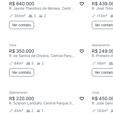
R$ 640.000
R$ 439.0
R. Jayme Theodoro de Moraes, Central Parque Sorocaba
300
m²
3
2
113
m²
Ver contato
Ver contat
Casa
Apartamento
R$ 350.000
R$ 249.0
R. de Santos de Oliveira, Central Parque Sorocaba
84
m²
3
2
56
m²
Ver contato
Ver contat
Apartamento
Casa
R$ 220.000
R$ 450.0
R. Scipioni Landulfo, Central Parque Sorocaba
45
m²
2
1
143
m²