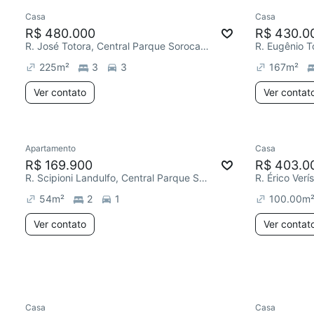
Casa
Casa
Chegou est
R$ 480.000
R$ 430.0
R. José Totora, Central Parque Sorocaba
225
m²
3
3
167
m²
Ver contato
Ver contat
Apartamento
Casa
R$ 169.900
R$ 403.0
R. Scipioni Landulfo, Central Parque Sorocaba
54
m²
2
1
100.00
m
Ver contato
Ver contat
Casa
Casa