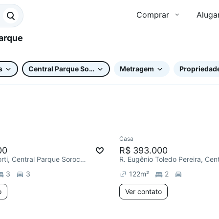
Comprar
Aluga
s
Central Parque Sorocaba
Metragem
Propriedade
Casa
ar
Chegou este mês
Redecorar
00
R$ 393.000
R. Octávio Forti, Central Parque Sorocaba
3
3
122
m²
2
o
Ver contato