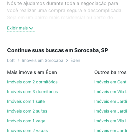
Nós te ajudamos durante toda a negociação para
você realizar uma compra segura e descomplicada.
Seja em um bairro mais residencial ou perto do
trabalho e do metrô, aqui você vai encontrar a
Exibir mais
oferta ideal de Imóveis com 2 quartos à venda em
Éden, Sorocaba, SP para conquistar seu sonho.
Agende uma visita presencial ou por videochamada,
Continue suas buscas em Sorocaba, SP
é grátis, sem compromisso e você ainda conta com
mais de 46 mil corretores e imobiliárias te ajudando
Loft
Imóveis em Sorocaba
Éden
na compra, venda ou troca de imóveis.
Mais imóveis em Éden
Outros bairros 
Como escolher um imóvel?
Imóveis com 2 dormitórios
Imóveis em Centro
Use barra de busca no topo para pesquisar por
Imóveis com 3 dormitórios
Imóveis em Vila Le
ruas, bairros e até condomínios favoritos. Você
Imóveis com 1 suíte
Imóveis em Jardim 
também pode usar os filtros como quantidade de
Imóveis com 2 suítes
Imóveis em Jardim 
quartos, suítes, com ou sem vaga de garagem para
combinar perfeitamente com o preço, metragem e
Imóveis com 1 vaga
Imóveis em Vila Isa
comodidades, como piscina, academia, salão de
Imóveis com 2 vagas
Imóveis em Jardim