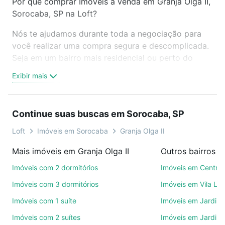
Por que comprar Imóveis à venda em Granja Olga II,
Sorocaba, SP na Loft?
Nós te ajudamos durante toda a negociação para
você realizar uma compra segura e descomplicada.
Seja em um bairro mais residencial ou perto do
trabalho e do metrô, aqui você vai encontrar a
Exibir mais
oferta ideal de Imóveis à venda em Granja Olga II,
Sorocaba, SP para conquistar seu sonho. Agende
uma visita presencial ou por videochamada, é grátis,
Continue suas buscas em Sorocaba, SP
sem compromisso e você ainda conta com mais de
46 mil corretores e imobiliárias te ajudando na
Loft
Imóveis em Sorocaba
Granja Olga II
compra, venda ou troca de imóveis.
Mais imóveis em Granja Olga II
Outros bairros 
Como escolher um imóvel?
Imóveis com 2 dormitórios
Imóveis em Centro
Use barra de busca no topo para pesquisar por
Imóveis com 3 dormitórios
Imóveis em Vila Le
ruas, bairros e até condomínios favoritos. Você
Imóveis com 1 suíte
Imóveis em Jardim 
também pode usar os filtros como quantidade de
Imóveis com 2 suítes
Imóveis em Jardim 
quartos, suítes, com ou sem vaga de garagem para