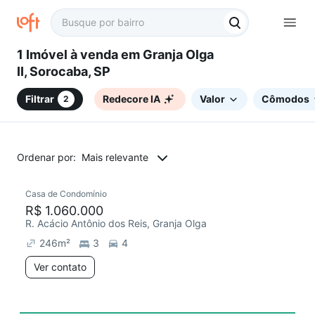
1 Imóvel à venda em Granja Olga
II, Sorocaba, SP
Filtrar
Redecore IA
Valor
Cômodos
2
Ordenar por:
Mais relevante
Casa de Condomínio
Redecorar
R$ 1.060.000
R. Acácio Antônio dos Reis, Granja Olga
246
m²
3
4
Ver contato