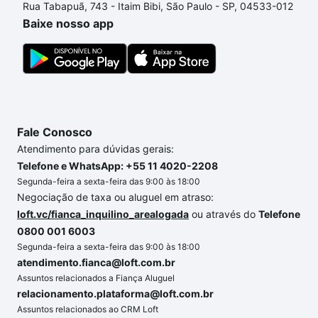
Rua Tabapuã, 743 - Itaim Bibi, São Paulo - SP, 04533-012
custa comprar um apartamento
e conte com a
Baixe nosso app
gente para comprar o imóvel dos seus sonhos com
segurança e conforto. Loft, com você até as
chaves.
Fale Conosco
Atendimento para dúvidas gerais:
Telefone e WhatsApp: +55 11 4020-2208
Segunda-feira a sexta-feira das 9:00 às 18:00
Negociação de taxa ou aluguel em atraso:
loft.vc/fianca_inquilino_arealogada
ou através do
Telefone
0800 001 6003
Segunda-feira a sexta-feira das 9:00 às 18:00
atendimento.fianca@loft.com.br
Assuntos relacionados a Fiança Aluguel
relacionamento.plataforma@loft.com.br
Assuntos relacionados ao CRM Loft