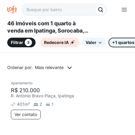
46 Imóveis com 1 quarto à
venda em Ipatinga, Sorocaba,
SP
Filtrar
Redecore IA
Valor
+1 quartos
3
Ordenar por:
Mais relevante
Apartamento
Chegou este mês
R$ 210.000
R. Antonio Bravo Plaça, Ipatinga
401
m²
2
1
Ver contato