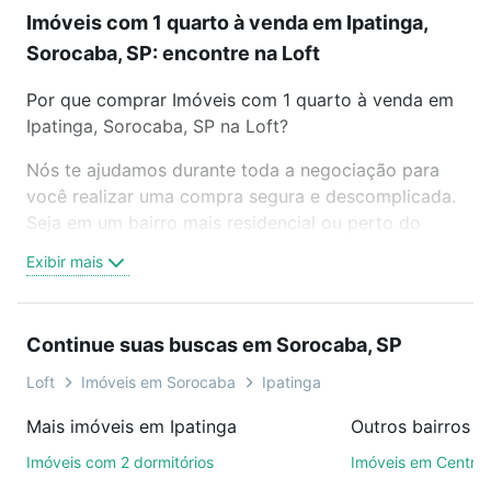
Imóveis com 1 quarto à venda em Ipatinga,
Sorocaba, SP: encontre na Loft
Por que comprar Imóveis com 1 quarto à venda em
Ipatinga, Sorocaba, SP na Loft?
Nós te ajudamos durante toda a negociação para
você realizar uma compra segura e descomplicada.
Seja em um bairro mais residencial ou perto do
trabalho e do metrô, aqui você vai encontrar a
Exibir mais
oferta ideal de Imóveis com 1 quarto à venda em
Ipatinga, Sorocaba, SP para conquistar seu sonho.
Agende uma visita presencial ou por videochamada,
Continue suas buscas em Sorocaba, SP
é grátis, sem compromisso e você ainda conta com
mais de 46 mil corretores e imobiliárias te ajudando
Loft
Imóveis em Sorocaba
Ipatinga
na compra, venda ou troca de imóveis.
Mais imóveis em Ipatinga
Outros bairros 
Como escolher um imóvel?
Imóveis com 2 dormitórios
Imóveis em Centro