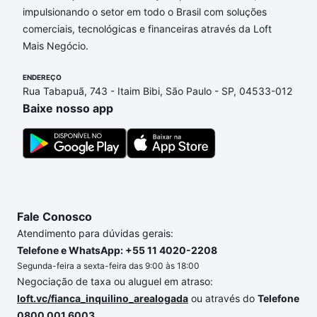
impulsionando o setor em todo o Brasil com soluções
Imóveis com 1 vaga à venda em Jardim Novo
comerciais, tecnológicas e financeiras através da Loft
Eldorado, Sorocaba, SP que custam a partir de R$ 0
Mais Negócio.
e com nossas opções de financiamento imobiliário
as parcelas podem se adequar ao seu orçamento.
ENDEREÇO
Se ainda tem alguma dúvida dos custos envolvidos
Rua Tabapuã, 743 - Itaim Bibi, São Paulo - SP, 04533-012
no processo de compra, veja em nosso portal
Baixe nosso app
quanto custa comprar um apartamento
e conte com
a gente para comprar o imóvel dos seus sonhos
com segurança e conforto. Loft, com você até as
chaves.
Fale Conosco
Atendimento para dúvidas gerais:
Telefone e WhatsApp: +55 11 4020-2208
Segunda-feira a sexta-feira das 9:00 às 18:00
Negociação de taxa ou aluguel em atraso:
loft.vc/fianca_inquilino_arealogada
ou através do
Telefone
0800 001 6003