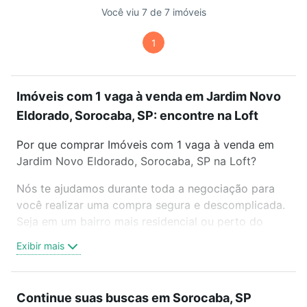
Você viu 7 de 7 imóveis
1
Imóveis com 1 vaga à venda em Jardim Novo
Eldorado, Sorocaba, SP: encontre na Loft
Por que comprar Imóveis com 1 vaga à venda em
Jardim Novo Eldorado, Sorocaba, SP na Loft?
Nós te ajudamos durante toda a negociação para
você realizar uma compra segura e descomplicada.
Seja em um bairro mais residencial ou perto do
trabalho e do metrô, aqui você vai encontrar a
Exibir mais
oferta ideal de Imóveis com 1 vaga à venda em
Jardim Novo Eldorado, Sorocaba, SP para
conquistar seu sonho. Agende uma visita presencial
Continue suas buscas em Sorocaba, SP
ou por videochamada, é grátis, sem compromisso e