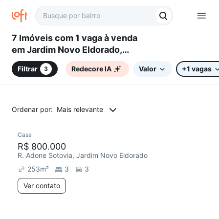
7 Imóveis com 1 vaga à venda
em Jardim Novo Eldorado,
Sorocaba, SP
Filtrar
Redecore IA
Valor
+1 vagas
3
Ordenar por:
Mais relevante
Casa
R$ 800.000
R. Adone Sotovia, Jardim Novo Eldorado
253
m²
3
3
Ver contato