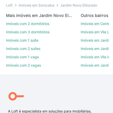
você ainda conta com mais de 46 mil corretores e
Loft
Imóveis em Sorocaba
Jardim Novo Eldorado
imobiliárias te ajudando na compra, venda ou troca
Mais imóveis em Jardim Novo Eldorado
Outros bairros 
de imóveis.
Imóveis com 2 dormitórios
Imóveis em Centro
Como escolher um imóvel?
Imóveis com 3 dormitórios
Imóveis em Vila Le
Use barra de busca no topo para pesquisar por
Imóveis com 1 suíte
Imóveis em Jardim 
ruas, bairros e até condomínios favoritos. Você
Imóveis com 2 suítes
Imóveis em Jardim 
também pode usar os filtros como quantidade de
quartos, suítes, com ou sem vaga de garagem para
Imóveis com 1 vaga
Imóveis em Vila Isa
combinar perfeitamente com o preço, metragem e
Imóveis com 2 vagas
Imóveis em Jardim
comodidades, como piscina, academia, salão de
festas ou área verde e encontrar Imóveis com 1
vaga à venda em Jardim Novo Eldorado, Sorocaba,
SP ideal para você na Loft.
Qual o preço de Imóveis com 1 vaga à venda em
Jardim Novo Eldorado, Sorocaba, SP?
A Loft é especialista em soluções para imobiliárias,
Aqui na Loft temos a oferta ideal para você, com