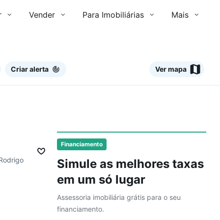
r
Vender
Para Imobiliárias
Mais
Criar alerta
Ver mapa
Ver
Financiamento
 Rodrigo
Simule as melhores taxas
em um só lugar
Assessoria imobiliária grátis para o seu
financiamento.