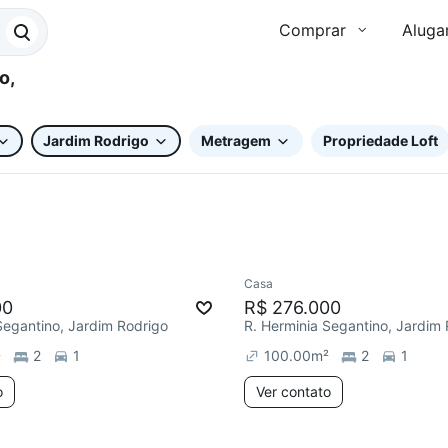
Comprar
Aluga
Jardim Rodrigo
Metragem
Propriedade Loft
Casa
00
R$ 276.000
Segantino, Jardim Rodrigo
R. Herminia Segantino, Jardim
²
2
1
100.00
m²
2
1
o
Ver contato