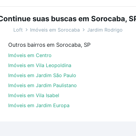
bairros e até condomínios favoritos. Você também pode usa
com o preço, metragem e comodidades, como piscina, aca
Continue suas buscas em Sorocaba, S
aba, SP ideal para você na Loft.
Loft
Imóveis em Sorocaba
Jardim Rodrigo
 Jardim Rodrigo, Sorocaba, SP?
Outros bairros em Sorocaba, SP
veis com 1 suite à venda em Jardim Rodrigo, Sorocaba, SP
Imóveis em Centro
uar ao seu orçamento. Se ainda tem alguma dúvida dos cus
 com a gente para comprar o imóvel dos seus sonhos com s
Imóveis em Vila Leopoldina
Imóveis em Jardim São Paulo
Imóveis em Jardim Paulistano
Imóveis em Vila Isabel
Imóveis em Jardim Europa