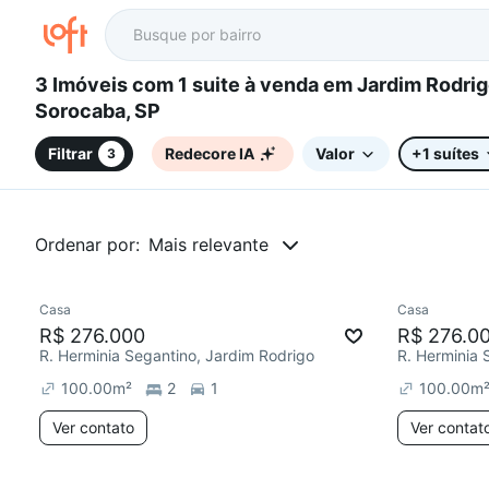
3 Imóveis com 1 suite à venda em Jardim Rodrigo,
Sorocaba, SP
Filtrar
Redecore IA
Valor
+1 suítes
3
Ordenar por:
Mais relevante
Casa
Casa
R$ 276.000
R$ 276.0
R. Herminia Segantino, Jardim Rodrigo
R. Herminia 
100.00
m²
2
1
100.00
m
Ver contato
Ver contat