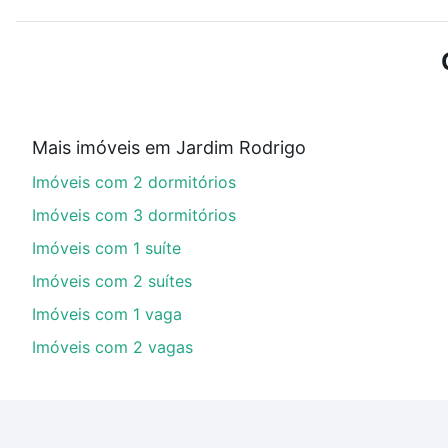
Use barra de busca no topo para pesquisar por ruas, 
ou sem vaga de garagem para combinar perfeitamente 
Imóveis com 1 suite à venda em Jardim Rodrigo, Soroc
Qual o preço de Imóveis com 1 suite à venda em
Mais imóveis em Jardim Rodrigo
Aqui na Loft temos a oferta ideal para você, com Imó
Imóveis com 2 dormitórios
financiamento imobiliário as parcelas podem se adeq
portal
quanto custa comprar um apartamento
e conte
Imóveis com 3 dormitórios
Imóveis com 1 suíte
Imóveis com 2 suítes
Imóveis com 1 vaga
Imóveis com 2 vagas