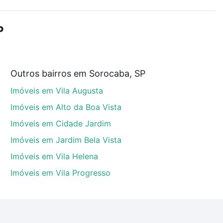
r os filtros como quantidade de quartos, suítes, com
demia, salão de festas ou área verde e encontrar
P
Outros bairros em Sorocaba, SP
 que custam a partir de R$ 0 e com nossas opções de
Imóveis em Vila Augusta
tos envolvidos no processo de compra, veja em nosso
egurança e conforto. Loft, com você até as chaves.
Imóveis em Alto da Boa Vista
Imóveis em Cidade Jardim
Imóveis em Jardim Bela Vista
Imóveis em Vila Helena
Imóveis em Vila Progresso