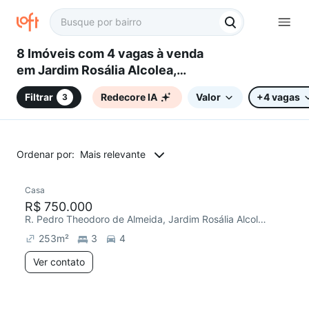
8 Imóveis com 4 vagas à venda
em Jardim Rosália Alcolea,
Sorocaba, SP
Filtrar
Redecore IA
Valor
+4 vagas
3
Ordenar por:
Mais relevante
Casa
Redecorar
R$ 750.000
R. Pedro Theodoro de Almeida, Jardim Rosália Alcolea
253
m²
3
4
Ver contato