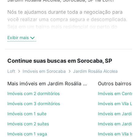
Nós te ajudamos durante toda a negociação para
você realizar uma compra segura e descomplicada.
Seja em um bairro mais residencial ou perto do
trabalho e do metrô, aqui você vai encontrar a
Exibir mais
oferta ideal de Imóveis com 4 vagas à venda em
Jardim Rosália Alcolea, Sorocaba, SP para
conquistar seu sonho. Agende uma visita presencial
Continue suas buscas em Sorocaba, SP
ou por videochamada, é grátis, sem compromisso e
você ainda conta com mais de 46 mil corretores e
Loft
Imóveis em Sorocaba
Jardim Rosália Alcolea
imobiliárias te ajudando na compra, venda ou troca
Mais imóveis em Jardim Rosália Alcolea
Outros bairros 
de imóveis.
Imóveis com 2 dormitórios
Imóveis em Centro
Como escolher um imóvel?
Imóveis com 3 dormitórios
Imóveis em Vila Le
Use barra de busca no topo para pesquisar por
Imóveis com 1 suíte
Imóveis em Jardim 
ruas, bairros e até condomínios favoritos. Você
Imóveis com 2 suítes
Imóveis em Jardim 
também pode usar os filtros como quantidade de
quartos, suítes, com ou sem vaga de garagem para
Imóveis com 1 vaga
Imóveis em Vila Isa