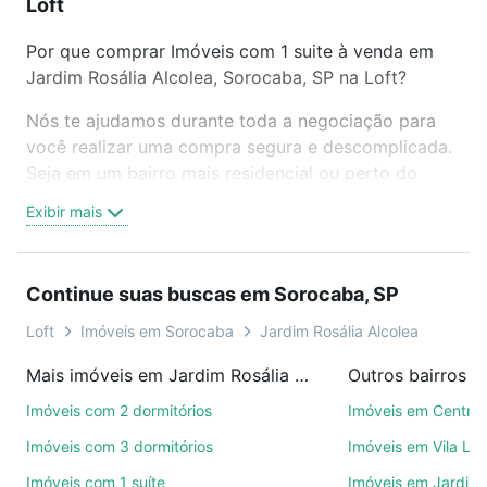
Loft
Por que comprar Imóveis com 1 suite à venda em
Jardim Rosália Alcolea, Sorocaba, SP na Loft?
Nós te ajudamos durante toda a negociação para
você realizar uma compra segura e descomplicada.
Seja em um bairro mais residencial ou perto do
trabalho e do metrô, aqui você vai encontrar a
Exibir mais
oferta ideal de Imóveis com 1 suite à venda em
Jardim Rosália Alcolea, Sorocaba, SP para
conquistar seu sonho. Agende uma visita presencial
Continue suas buscas em Sorocaba, SP
ou por videochamada, é grátis, sem compromisso e
você ainda conta com mais de 46 mil corretores e
Loft
Imóveis em Sorocaba
Jardim Rosália Alcolea
imobiliárias te ajudando na compra, venda ou troca
Mais imóveis em Jardim Rosália Alcolea
Outros bairros 
de imóveis.
Imóveis com 2 dormitórios
Imóveis em Centro
Como escolher um imóvel?
Imóveis com 3 dormitórios
Imóveis em Vila Le
Use barra de busca no topo para pesquisar por
Imóveis com 1 suíte
Imóveis em Jardim 