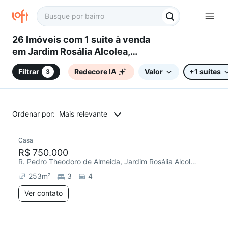
26 Imóveis com 1 suite à venda
em Jardim Rosália Alcolea,
Sorocaba, SP
Filtrar
Redecore IA
Valor
+1 suítes
3
Ordenar por:
Mais relevante
Casa
Redecorar
R$ 750.000
R. Pedro Theodoro de Almeida, Jardim Rosália Alcolea
253
m²
3
4
Ver contato