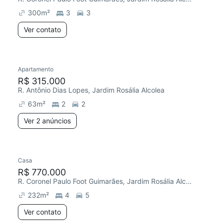
300
m²
3
3
Ver contato
2 anúncios
Apartamento
Redecorar
Chegou este mês
R$ 315.000
R. Antônio Dias Lopes, Jardim Rosália Alcolea
63
m²
2
2
Ver 2 anúncios
Casa
Redecorar
R$ 770.000
R. Coronel Paulo Foot Guimarães, Jardim Rosália Alcolea
232
m²
4
5
Ver contato