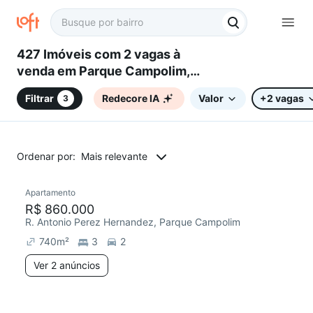
427 Imóveis com 2 vagas à
venda em Parque Campolim,
Sorocaba, SP
Filtrar
Redecore IA
Valor
+2 vagas
3
Ordenar por:
Mais relevante
2 anúncios
Apartamento
Redecorar
Chegou este mês
R$ 860.000
R. Antonio Perez Hernandez, Parque Campolim
740
m²
3
2
Ver 2 anúncios