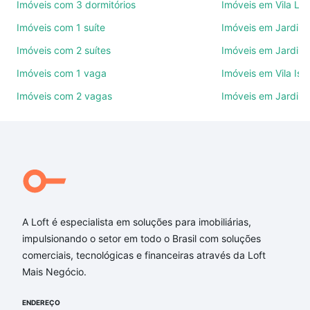
Imóveis com 3 dormitórios
Imóveis em Vila Le
Use barra de busca no topo para pesquisar por
Imóveis com 1 suíte
Imóveis em Jardim 
ruas, bairros e até condomínios favoritos. Você
Imóveis com 2 suítes
Imóveis em Jardim 
também pode usar os filtros como quantidade de
quartos, suítes, com ou sem vaga de garagem para
Imóveis com 1 vaga
Imóveis em Vila Isa
combinar perfeitamente com o preço, metragem e
Imóveis com 2 vagas
Imóveis em Jardim
comodidades, como piscina, academia, salão de
festas ou área verde e encontrar Imóveis com 2
vagas à venda em Parque Campolim, Sorocaba, SP
ideal para você na Loft.
Qual o preço de Imóveis com 2 vagas à venda em
Parque Campolim, Sorocaba, SP?
A Loft é especialista em soluções para imobiliárias,
Aqui na Loft temos a oferta ideal para você, com
impulsionando o setor em todo o Brasil com soluções
Imóveis com 2 vagas à venda em Parque Campolim,
comerciais, tecnológicas e financeiras através da Loft
Sorocaba, SP que custam a partir de R$ 0 e com
Mais Negócio.
nossas opções de financiamento imobiliário as
parcelas podem se adequar ao seu orçamento. Se
ENDEREÇO
ainda tem alguma dúvida dos custos envolvidos no