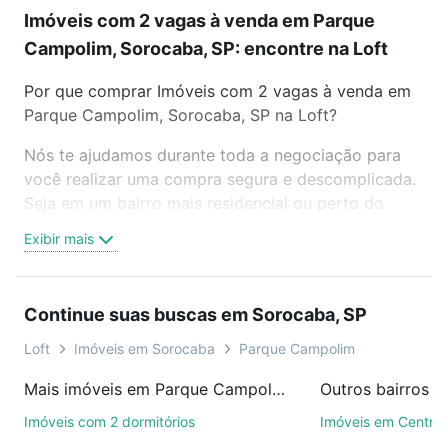
Imóveis com 2 vagas à venda em Parque
Campolim, Sorocaba, SP: encontre na Loft
Por que comprar Imóveis com 2 vagas à venda em
Parque Campolim, Sorocaba, SP na Loft?
Nós te ajudamos durante toda a negociação para
você realizar uma compra segura e descomplicada.
Seja em um bairro mais residencial ou perto do
trabalho e do metrô, aqui você vai encontrar a
Exibir mais
oferta ideal de Imóveis com 2 vagas à venda em
Parque Campolim, Sorocaba, SP para conquistar
seu sonho. Agende uma visita presencial ou por
Continue suas buscas em Sorocaba, SP
videochamada, é grátis, sem compromisso e você
ainda conta com mais de 46 mil corretores e
Loft
Imóveis em Sorocaba
Parque Campolim
imobiliárias te ajudando na compra, venda ou troca
Mais imóveis em Parque Campolim
Outros bairros 
de imóveis.
Imóveis com 2 dormitórios
Imóveis em Centro
Como escolher um imóvel?