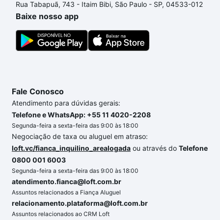
Rua Tabapuã, 743 - Itaim Bibi, São Paulo - SP, 04533-012
processo de compra, veja em nosso portal
quanto
Baixe nosso app
custa comprar um apartamento
e conte com a
gente para comprar o imóvel dos seus sonhos com
segurança e conforto. Loft, com você até as
chaves.
Fale Conosco
Atendimento para dúvidas gerais:
Telefone e WhatsApp: +55 11 4020-2208
Segunda-feira a sexta-feira das 9:00 às 18:00
Negociação de taxa ou aluguel em atraso:
loft.vc/fianca_inquilino_arealogada
ou através do
Telefone
0800 001 6003
Segunda-feira a sexta-feira das 9:00 às 18:00
atendimento.fianca@loft.com.br
Assuntos relacionados a Fiança Aluguel
relacionamento.plataforma@loft.com.br
Assuntos relacionados ao CRM Loft