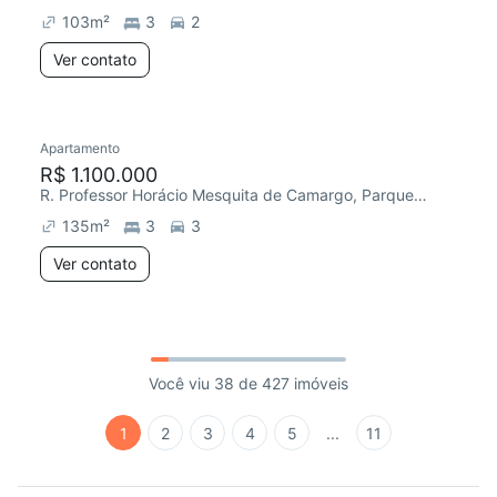
103
m²
3
2
Ver contato
Apartamento
R$ 1.100.000
R. Professor Horácio Mesquita de Camargo, Parque Campolim
135
m²
3
3
Ver contato
Você viu 38 de 427 imóveis
1
2
3
4
5
...
11