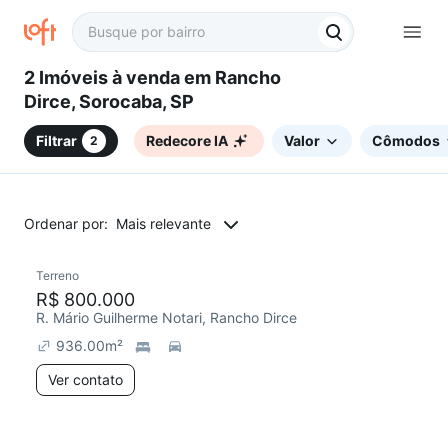
2 Imóveis à venda em Rancho
Dirce, Sorocaba, SP
Filtrar
Redecore IA
Valor
Cômodos
2
Ordenar por:
Mais relevante
Terreno
R$ 800.000
R. Mário Guilherme Notari, Rancho Dirce
936.00
m²
Ver contato