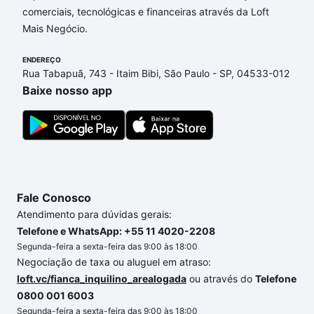
comerciais, tecnológicas e financeiras através da Loft
de financiamento imobiliário as parcelas podem se
Mais Negócio.
adequar ao seu orçamento. Se ainda tem alguma
dúvida dos custos envolvidos no processo de
ENDEREÇO
compra, veja em nosso portal
quanto custa comprar
Rua Tabapuã, 743 - Itaim Bibi, São Paulo - SP, 04533-012
um apartamento
e conte com a gente para comprar
Baixe nosso app
o imóvel dos seus sonhos com segurança e
conforto. Loft, com você até as chaves.
Fale Conosco
Atendimento para dúvidas gerais:
Telefone e WhatsApp: +55 11 4020-2208
Segunda-feira a sexta-feira das 9:00 às 18:00
Negociação de taxa ou aluguel em atraso:
loft.vc/fianca_inquilino_arealogada
ou através do
Telefone
0800 001 6003
Segunda-feira a sexta-feira das 9:00 às 18:00