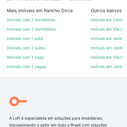
compra, venda ou troca de imóveis.
Mais imóveis em Rancho Dirce
Outros bairros 
Como escolher um imóvel?
Imóveis com 2 dormitórios
Imóveis em Centro
Use barra de busca no topo para pesquisar por
Imóveis com 3 dormitórios
Imóveis em Vila Le
ruas, bairros e até condomínios favoritos. Você
Imóveis com 1 suíte
Imóveis em Jardim 
também pode usar os filtros como quantidade de
Imóveis com 2 suítes
Imóveis em Jardim 
quartos, suítes, com ou sem vaga de garagem para
combinar perfeitamente com o preço, metragem e
Imóveis com 1 vaga
Imóveis em Vila Isa
comodidades, como piscina, academia, salão de
Imóveis com 2 vagas
Imóveis em Jardim
festas ou área verde e encontrar Imóveis à venda
em Rancho Dirce, Sorocaba, SP ideal para você na
Loft.
Qual o preço de Imóveis à venda em Rancho Dirce,
Sorocaba, SP?
Aqui na Loft temos a oferta ideal para você, com
A Loft é especialista em soluções para imobiliárias,
Imóveis à venda em Rancho Dirce, Sorocaba, SP
impulsionando o setor em todo o Brasil com soluções
que custam a partir de R$ 0 e com nossas opções