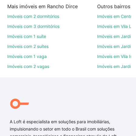
imobiliárias te ajudando na compra, venda ou troca
Mais imóveis em Rancho Dirce
Outros bairros 
de imóveis.
Imóveis com 2 dormitórios
Imóveis em Centro
Como escolher um imóvel?
Imóveis com 3 dormitórios
Imóveis em Vila Le
Use barra de busca no topo para pesquisar por
Imóveis com 1 suíte
Imóveis em Jardim 
ruas, bairros e até condomínios favoritos. Você
Imóveis com 2 suítes
Imóveis em Jardim 
também pode usar os filtros como quantidade de
quartos, suítes, com ou sem vaga de garagem para
Imóveis com 1 vaga
Imóveis em Vila Isa
combinar perfeitamente com o preço, metragem e
Imóveis com 2 vagas
Imóveis em Jardim
comodidades, como piscina, academia, salão de
festas ou área verde e encontrar Imóveis com 3
suites à venda em Rancho Dirce, Sorocaba, SP ideal
para você na Loft.
Qual o preço de Imóveis com 3 suites à venda em
Rancho Dirce, Sorocaba, SP?
A Loft é especialista em soluções para imobiliárias,
Aqui na Loft temos a oferta ideal para você, com
impulsionando o setor em todo o Brasil com soluções
Imóveis com 3 suites à venda em Rancho Dirce,