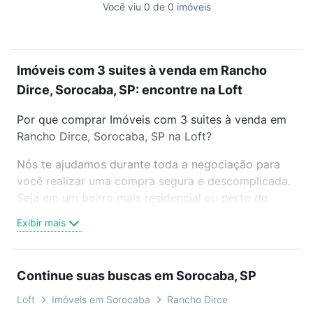
Você viu 0 de 0 imóveis
Imóveis com 3 suites à venda em Rancho
Dirce, Sorocaba, SP: encontre na Loft
Por que comprar Imóveis com 3 suites à venda em
Rancho Dirce, Sorocaba, SP na Loft?
Nós te ajudamos durante toda a negociação para
você realizar uma compra segura e descomplicada.
Seja em um bairro mais residencial ou perto do
trabalho e do metrô, aqui você vai encontrar a
Exibir mais
oferta ideal de Imóveis com 3 suites à venda em
Rancho Dirce, Sorocaba, SP para conquistar seu
sonho. Agende uma visita presencial ou por
Continue suas buscas em Sorocaba, SP
videochamada, é grátis, sem compromisso e você
ainda conta com mais de 46 mil corretores e
Loft
Imóveis em Sorocaba
Rancho Dirce