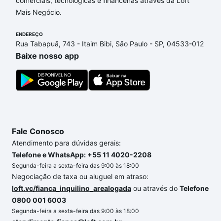
comerciais, tecnológicas e financeiras através da Loft
Sorocaba, SP que custam a partir de R$ 0 e com
Mais Negócio.
nossas opções de financiamento imobiliário as
parcelas podem se adequar ao seu orçamento. Se
ENDEREÇO
ainda tem alguma dúvida dos custos envolvidos no
Rua Tabapuã, 743 - Itaim Bibi, São Paulo - SP, 04533-012
processo de compra, veja em nosso portal
quanto
Baixe nosso app
custa comprar um apartamento
e conte com a
gente para comprar o imóvel dos seus sonhos com
segurança e conforto. Loft, com você até as
chaves.
Fale Conosco
Atendimento para dúvidas gerais:
Telefone e WhatsApp: +55 11 4020-2208
Segunda-feira a sexta-feira das 9:00 às 18:00
Negociação de taxa ou aluguel em atraso:
loft.vc/fianca_inquilino_arealogada
ou através do
Telefone
0800 001 6003
Segunda-feira a sexta-feira das 9:00 às 18:00