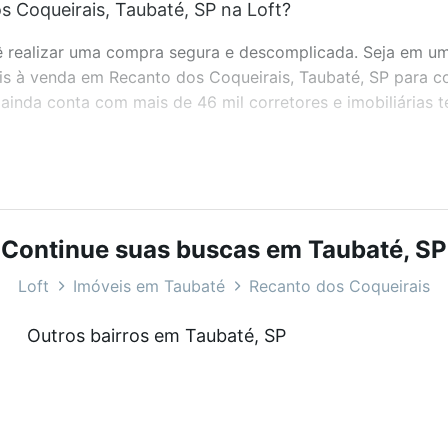
 Coqueirais, Taubaté, SP na Loft?
realizar uma compra segura e descomplicada. Seja em um b
eis à venda em Recanto dos Coqueirais, Taubaté, SP para c
inda conta com mais de 46 mil corretores e imobiliárias 
bairros e até condomínios favoritos. Você também pode usa
com o preço, metragem e comodidades, como piscina, aca
SP ideal para você na Loft.
Continue suas buscas em Taubaté, SP
 Coqueirais, Taubaté, SP?
Loft
Imóveis em Taubaté
Recanto dos Coqueirais
veis à venda em Recanto dos Coqueirais, Taubaté, SP que 
Outros bairros em Taubaté, SP
uar ao seu orçamento. Se ainda tem alguma dúvida dos cus
 com a gente para comprar o imóvel dos seus sonhos com s