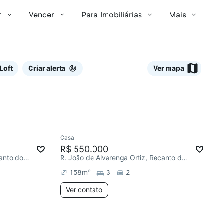
r
Vender
Para Imobiliárias
Mais
Loft
Criar alerta
Ver mapa
Ver
Casa
Chegou há 1 dia
R$ 550.000
R. Coronel Antônio Romeu, Recanto dos Coqueirais
R. João de Alvarenga Ortiz, Recanto dos Coqueirais
158
m²
3
2
Ver contato