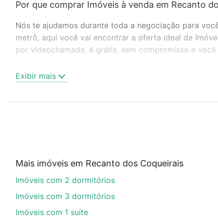
Por que comprar Imóveis à venda em Recanto dos
Nós te ajudamos durante toda a negociação para você 
metrô, aqui você vai encontrar a oferta ideal de Imóv
por videochamada, é grátis, sem compromisso e você a
Como escolher um imóvel?
Exibir mais
Use barra de busca no topo para pesquisar por ruas, 
ou sem vaga de garagem para combinar perfeitamente 
Imóveis à venda em Recanto dos Coqueirais, Taubaté, 
Qual o preço de Imóveis à venda em Recanto dos
Aqui na Loft temos a oferta ideal para você, com Imó
Mais imóveis em Recanto dos Coqueirais
financiamento imobiliário as parcelas podem se adeq
Imóveis com 2 dormitórios
portal
quanto custa comprar um apartamento
e conte
Imóveis com 3 dormitórios
Imóveis com 1 suíte