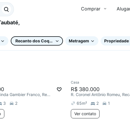
Comprar
Aluga
Recanto dos Coqueirais
Metragem
Propriedade 
Casa
Redecorar
00
R$ 380.000
R. Irmã Horminda Gambier Franco, Recanto dos Coqueirais
3
2
65
m²
2
1
o
Ver contato