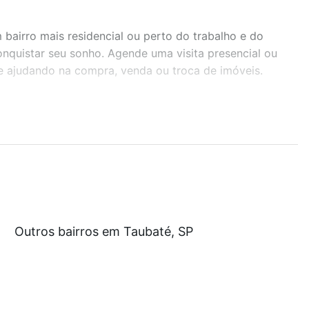
airro mais residencial ou perto do trabalho e do
onquistar seu sonho. Agende uma visita presencial ou
te ajudando na compra, venda ou troca de imóveis.
r os filtros como quantidade de quartos, suítes, com
demia, salão de festas ou área verde e encontrar
custam a partir de R$ 0 e com nossas opções de
Outros bairros em Taubaté, SP
tos envolvidos no processo de compra, veja em nosso
egurança e conforto. Loft, com você até as chaves.