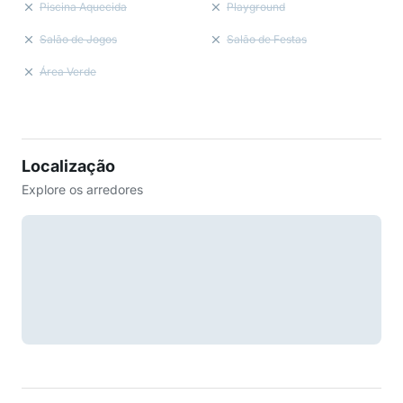
Piscina Aquecida
Playground
Salão de Jogos
Salão de Festas
Área Verde
Localização
Explore os arredores