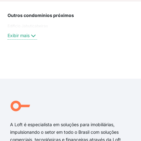
Outros condomínios próximos
Rua
Edificio Jabuticabeiras
Rua 
Rua 
Exibir mais
Rua
Rua
Rua
rua 
Exi
rua 
Rua
Rua
Rua
Rua
Rua
A Loft é especialista em soluções para imobiliárias,
impulsionando o setor em todo o Brasil com soluções
comerciais, tecnológicas e financeiras através da Loft