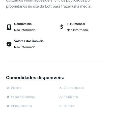
Utilizamos informações de anúncios publicados por
proprietários no site da Loft para trazer uma média.
Condomínio
IPTU mensal
Não informado
Não informado
Valores dos imóveis
Não informado
Comodidades disponíveis
:
Piscina
Churrasqueira
Espaço Gourmet
Academia
Brinquedoteca
Quadra