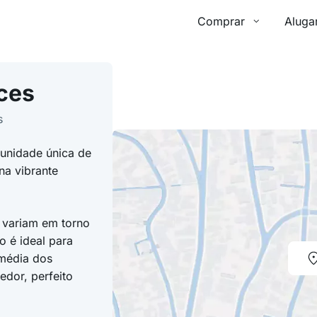
Comprar
Aluga
ces
s
unidade única de
na vibrante
 variam em torno
 é ideal para
 média dos
dor, perfeito