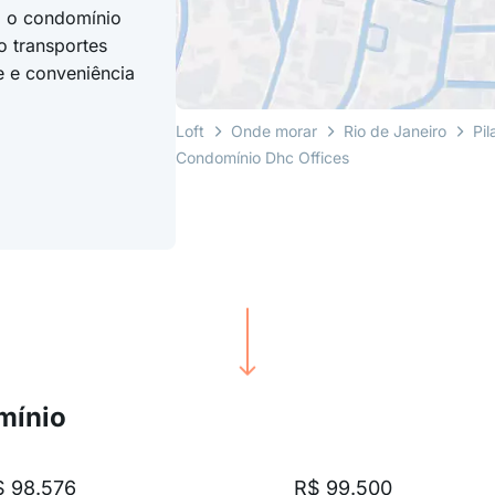
, o condomínio
 transportes
de e conveniência
Loft
Onde morar
Rio de Janeiro
Pil
Condomínio Dhc Offices
mínio
$ 98.576
R$ 99.500