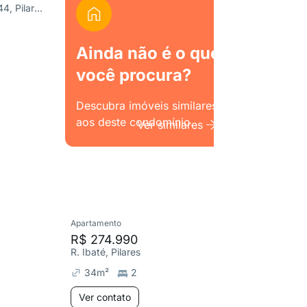
Av. Dom Hélder Câmara 6644, Pilares
Ainda não é o que
você procura?
Descubra imóveis similares
aos deste condomínio.
Ver similares
Apartamento
Apartame
R$ 274.990
R$ 274
R. Ibaté, Pilares
R. Ibaté, 
34
m²
2
34
m²
Ver contato
Ver co