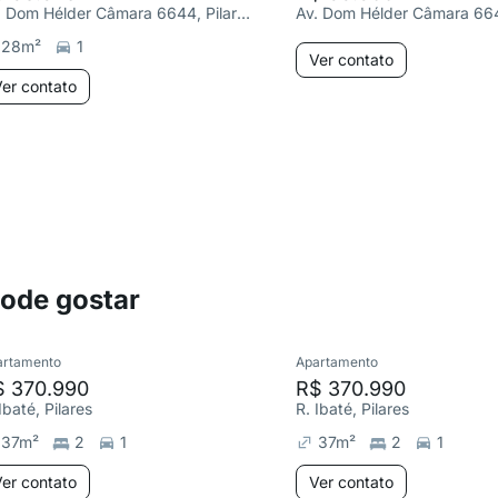
Av. Dom Hélder Câmara 6644, Pilares
28
m²
1
Ver contato
er contato
pode gostar
artamento
Apartamento
$ 370.990
R$ 370.990
Ibaté, Pilares
R. Ibaté, Pilares
37
m²
2
1
37
m²
2
1
er contato
Ver contato