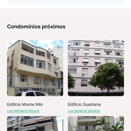
Condomínios próximos
Edifício Monte Nilo
Edificio Guadiana
rua belisário távora
rua general glicério