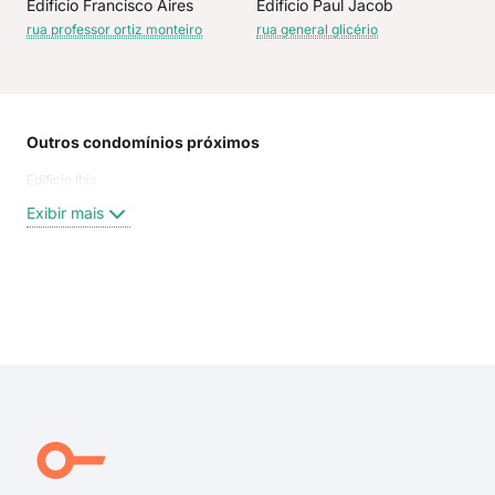
Edificio Francisco Aires
Edificio Paul Jacob
rua professor ortiz monteiro
rua general glicério
Outros condomínios próximos
Rua
Edificio Ibis
Rua 
Rua
Exibir mais
Rua
Rua 
Rua
Rua 
Exi
Rua 
Rua
rua 
rua 
rua 
rua 