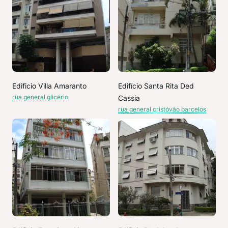
Edificio Villa Amaranto
Edifício Santa Rita Ded
rua general glicério
Cassia
rua general cristóvão barcelos