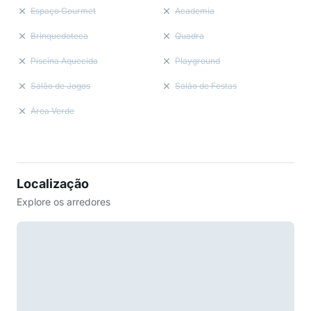
Espaço Gourmet
Academia
Brinquedoteca
Quadra
Piscina Aquecida
Playground
Salão de Jogos
Salão de Festas
Área Verde
Localização
Explore os arredores