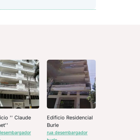
icio '' Claude
Edificio Residencial
et''
Burle
desembargador
rua desembargador
e
burle