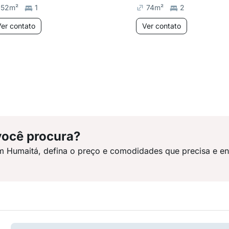
52
m²
1
74
m²
2
er contato
Ver contato
você procura?
m Humaitá, defina o preço e comodidades que precisa e e