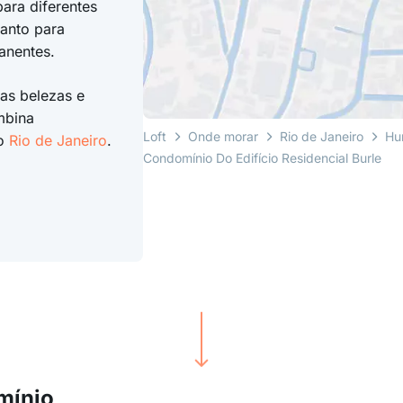
ara diferentes
tanto para
anentes.
as belezas e
mbina
Loft
Onde morar
Rio de Janeiro
Hu
do
Rio de Janeiro
.
Condomínio Do Edifício Residencial Burle
mínio