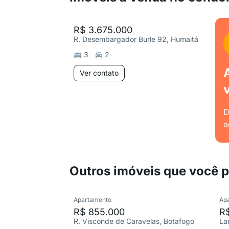
R$ 3.675.000
R. Desembargador Burle 92, Humaitá
3
2
Ver contato
D
a
Outros imóveis que você 
Apartamento
Ap
R$ 855.000
R
R. Visconde de Caravelas, Botafogo
La