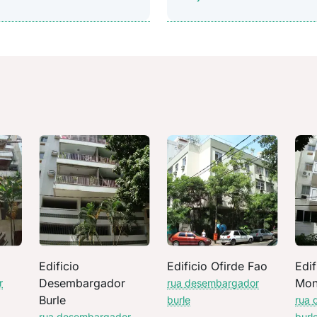
Edificio
Edificio Ofirde Fao
Edif
Desembargador
Mon
r
rua desembargador
Burle
burle
rua 
rua desembargador
burl