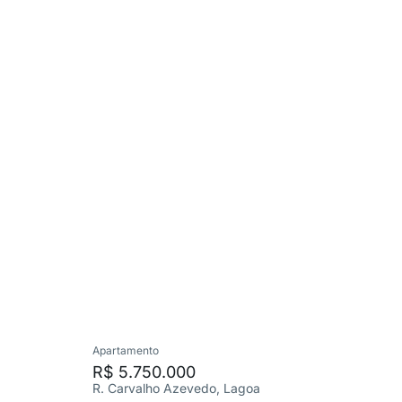
Apartamento
Apartame
R$ 5.750.000
R$ 900
R. Carvalho Azevedo, Lagoa
R. Conde