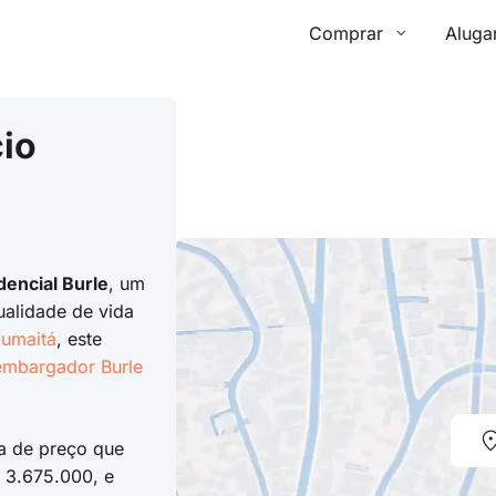
Comprar
Aluga
io
dencial Burle
, um
ualidade de vida
umaitá
, este
mbargador Burle
a de preço que
 3.675.000, e