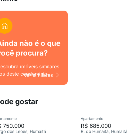
Ainda não é o que
você procura?
escubra imóveis similares
os deste condomínio.
Ver similares
pode gostar
artamento
Apartamento
$ 750.000
R$ 685.000
rgo dos Leões, Humaitá
R. do Humaitá, Humaitá