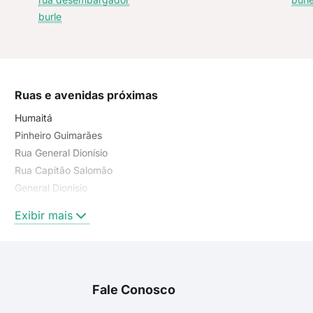
burle
Ruas e avenidas próximas
Humaitá
Pinheiro Guimarães
Rua General Dionísio
Rua Capitão Salomão
General Dionísio
Rua Desembargador Burle
Exibir mais
rua desembargador burle
rua macedo sobrinho
rua joão afonso
rua general dionísio
Fale Conosco
Rua Visconde de Caravelas
General Dionísio