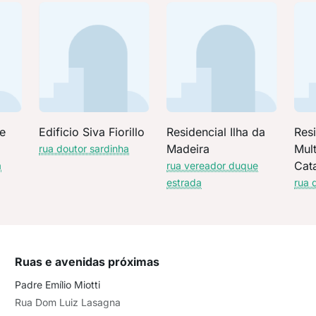
ce
Edificio Siva Fiorillo
Residencial Ilha da
Resi
Madeira
Mult
rua doutor sardinha
Cat
a
rua vereador duque
Resi
estrada
rua 
Ruas e avenidas próximas
Padre Emílio Miotti
Rua Dom Luiz Lasagna