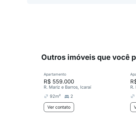
Outros imóveis que você 
Apartamento
Ap
R$ 559.000
R
R. Mariz e Barros, Icaraí
R. 
92
m²
2
Ver contato
V