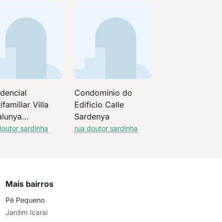
dencial
Condominio do
ifamiliar Villa
Edificio Calle
alunya
Sardenya
dencial
doutor sardinha
rua doutor sardinha
Mais bairros
Pé Pequeno
Jardim Icaraí