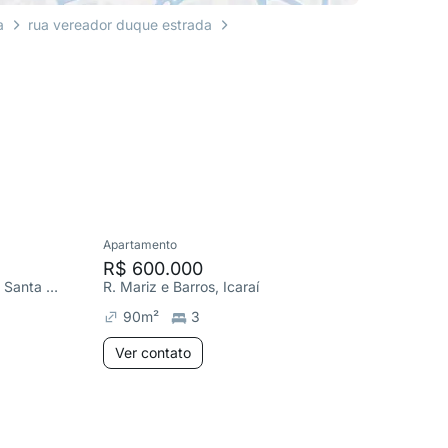
a
rua vereador duque estrada
Apartamento
Apartame
R$ 600.000
R$ 699
R. Vereador Duque Estrada, Santa Rosa
R. Mariz e Barros, Icaraí
R. Noron
90
m²
3
160
m
Ver contato
Ver co