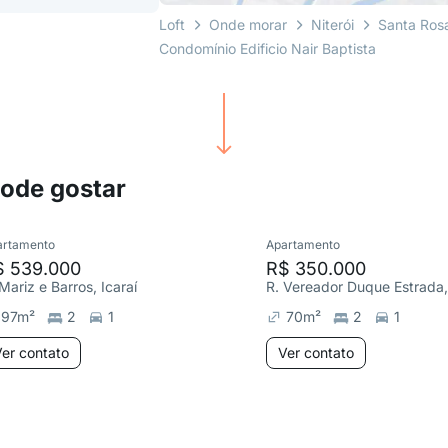
Loft
Onde morar
Niterói
Santa Ros
Condomínio Edificio Nair Baptista
pode gostar
artamento
Apartamento
$ 539.000
R$ 350.000
Mariz e Barros, Icaraí
97
m²
2
1
70
m²
2
1
er contato
Ver contato