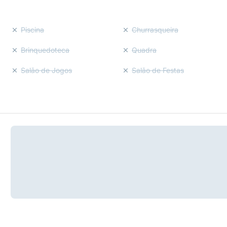
Piscina
Churrasqueira
Brinquedoteca
Quadra
Salão de Jogos
Salão de Festas