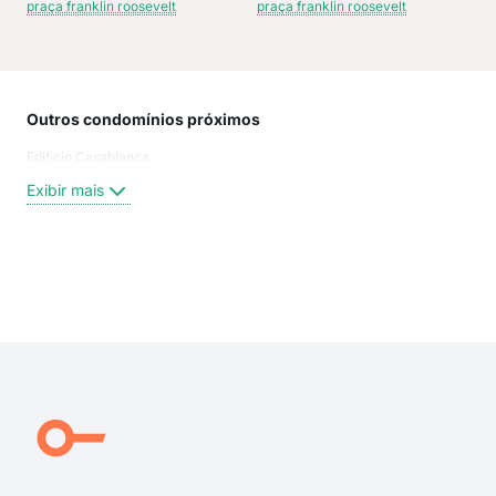
praça franklin roosevelt
praça franklin roosevelt
Outros condomínios próximos
Rua
Edificio Casablanca
Nes
Da 
Exibir mais
Mart
Con
da C
Maj
Exi
rua
rua 
praç
rua 
Praç
Rua