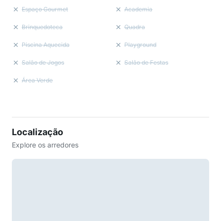
Espaço Gourmet
Academia
Brinquedoteca
Quadra
Piscina Aquecida
Playground
Salão de Jogos
Salão de Festas
Área Verde
Localização
Explore os arredores