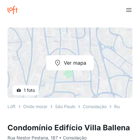
Ver mapa
1 foto
Loft
Onde morar
São Paulo
Consolação
Rua Nestor 
Condomínio Edifício Villa Ballena
Rua Nestor Pestana, 187 • Consolação