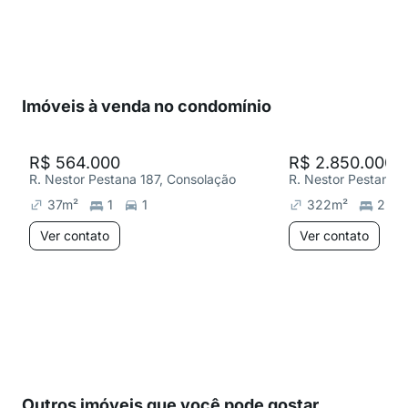
Imóveis à venda no condomínio
R$ 564.000
R$ 2.850.000
R. Nestor Pestana 187, Consolação
R. Nestor Pestana 1
37
m²
1
1
322
m²
2
Ver contato
Ver contato
Outros imóveis que você pode gostar