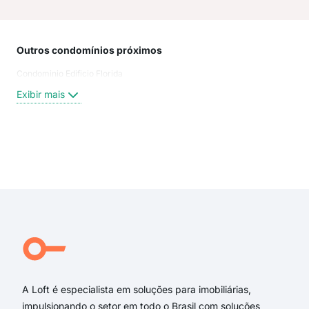
Outros condomínios próximos
Rua
Condominio Edificio Florida
Rua
Rua 
Exibir mais
rua
Sant
Ern
rua 
Exi
Rua
Joã
Enri
Joã
Rua 
Rua
A Loft é especialista em soluções para imobiliárias,
impulsionando o setor em todo o Brasil com soluções