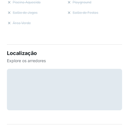
Piscina Aquecida
Playground
Salão de Jogos
Salão de Festas
Área Verde
Localização
Explore os arredores