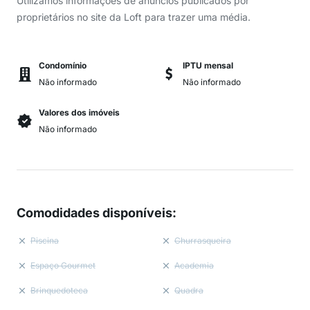
Utilizamos informações de anúncios publicados por
proprietários no site da Loft para trazer uma média.
Condomínio
IPTU mensal
Não informado
Não informado
Valores dos imóveis
Não informado
Comodidades disponíveis
:
Piscina
Churrasqueira
Espaço Gourmet
Academia
Brinquedoteca
Quadra