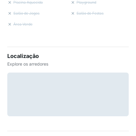
Piscina Aquecida
Playground
Salão de Jogos
Salão de Festas
Área Verde
Localização
Explore os arredores