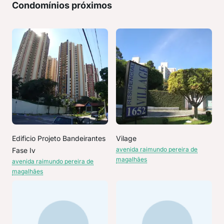
Condomínios próximos
Edificio Projeto Bandeirantes
Vilage
avenida raimundo pereira de
Fase Iv
magalhães
avenida raimundo pereira de
magalhães