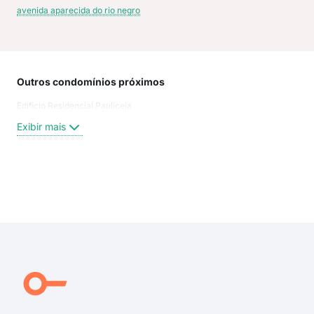
avenida aparecida do rio negro
Outros condomínios próximos
Rua
Edificio Residencial Pauliceia
Rua
Rua
Exibir mais
Ped
Rua
Rua 
Rua 
Exi
Rua
Rua 
Rua
rua 
Lui
Rua