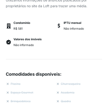
Utilizamos informações de anúncios publicados por
proprietários no site da Loft para trazer uma média.
Condomínio
IPTU mensal
R$ 581
Não informado
Valores dos imóveis
Não informado
Comodidades disponíveis
:
Piscina
Churrasqueira
Espaço Gourmet
Academia
Brinquedoteca
Quadra