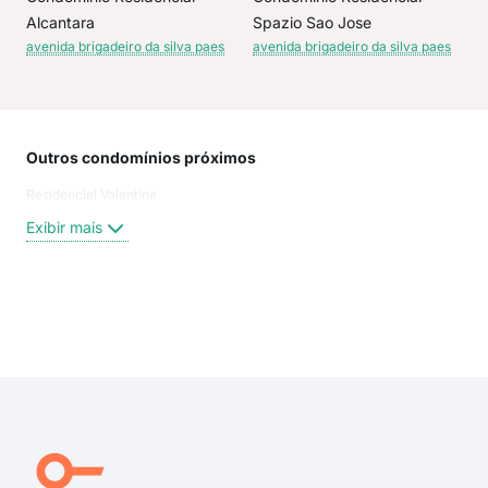
Alcantara
Spazio Sao Jose
avenida brigadeiro da silva paes
avenida brigadeiro da silva paes
Outros condomínios próximos
Rua
Residencial Valentina
aven
Brig
Exibir mais
Rua
rua 
Ave
rua 
Exi
Aven
Osni
Cor
Rua 
Adh
Osni