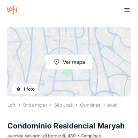
Ver mapa
1 foto
Loft
Onde morar
São José
Campinas
avenida salvad
Condomínio Residencial Maryah
avenida salvador di bernardi, 430 • Campinas