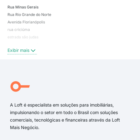
Rua Minas Gerais
Jar
Rua Rio Grande do Norte
Chá
Avenida Florianópolis
Jar
rua criciúma
Jar
estrada são judas
Par
rua doutor jorge balduzzi
Par
Exibir mais
Exi
Avenida Hélio Ossamu Daikuara
Rua Santo Cristo
Estrada São Judas
Hélio Ossamu Daikuara
Rua Doutor Jorge Balduzzi
Helio Ossamu Daikuara
A Loft é especialista em soluções para imobiliárias,
impulsionando o setor em todo o Brasil com soluções
comerciais, tecnológicas e financeiras através da Loft
Mais Negócio.