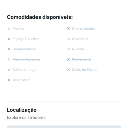
Comodidades disponíveis
:
Piscina
Churrasqueira
Espaço Gourmet
Academia
Brinquedoteca
Quadra
Piscina Aquecida
Playground
Salão de Jogos
Salão de Festas
Área Verde
Localização
Explore os arredores