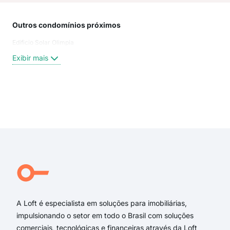
Outros condomínios próximos
Rua
Edificio Solar Olimpia
aven
ave
Exibir mais
trav
AVE
Coro
Anto
Exi
Itaja
CAR
ITAJ
COR
Rua
Trav
A Loft é especialista em soluções para imobiliárias,
impulsionando o setor em todo o Brasil com soluções
comerciais, tecnológicas e financeiras através da Loft