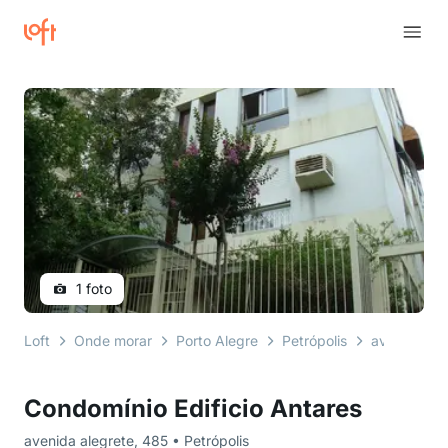
1 foto
Loft
Onde morar
Porto Alegre
Petrópolis
avenida ale
Condomínio Edificio Antares
avenida alegrete, 485 • Petrópolis