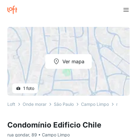
Ver mapa
1 foto
Loft
Onde morar
São Paulo
Campo Limpo
rua gonda
Condomínio Edificio Chile
rua gondar, 89 • Campo Limpo