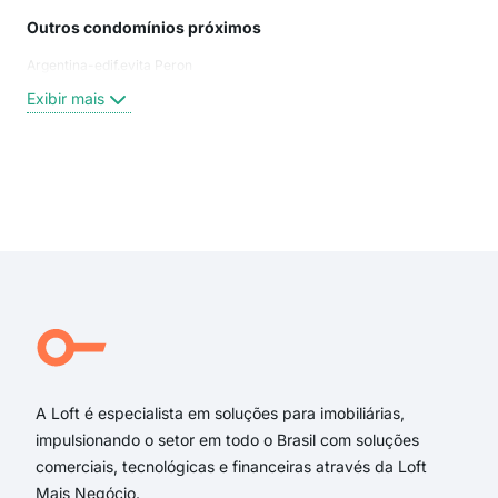
Outros condomínios próximos
Rua
Argentina-edif.evita Peron
Rua
rua
Exibir mais
Rua
Rua
rua
RUA
Exi
Rua 
Rua
rua 
Rua 
rua
Rua 
A Loft é especialista em soluções para imobiliárias,
impulsionando o setor em todo o Brasil com soluções
comerciais, tecnológicas e financeiras através da Loft
Mais Negócio.