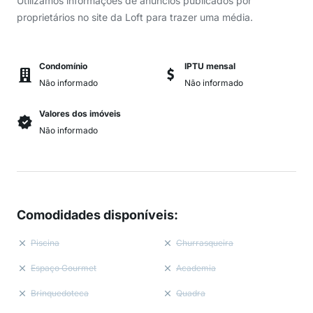
Utilizamos informações de anúncios publicados por
proprietários no site da Loft para trazer uma média.
Condomínio
IPTU mensal
Não informado
Não informado
Valores dos imóveis
Não informado
Comodidades disponíveis
:
Piscina
Churrasqueira
Espaço Gourmet
Academia
Brinquedoteca
Quadra