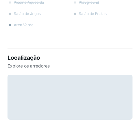
Piscina Aquecida
Playground
Salão de Jogos
Salão de Festas
Área Verde
Localização
Explore os arredores