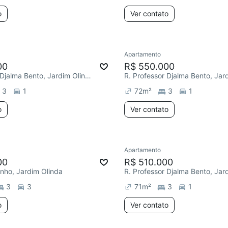
o
Ver contato
Apartamento
00
R$ 550.000
R. Professor Djalma Bento, Jardim Olinda
3
1
72
m²
3
1
o
Ver contato
Apartamento
00
R$ 510.000
nho, Jardim Olinda
3
3
71
m²
3
1
o
Ver contato