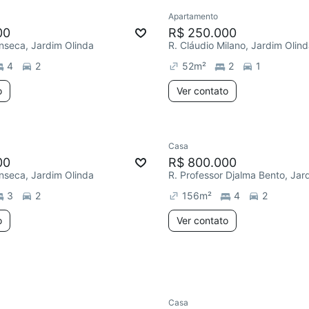
Apartamento
ar
Redecorar
00
R$ 250.000
nseca, Jardim Olinda
R. Cláudio Milano, Jardim Olin
4
2
52
m²
2
1
o
Ver contato
Casa
Redecorar
00
R$ 800.000
nseca, Jardim Olinda
3
2
156
m²
4
2
o
Ver contato
Casa