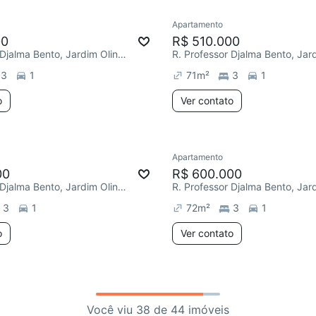
Apartamento
00
R$ 510.000
R. Professor Djalma Bento, Jardim Olinda
3
1
71
m²
3
1
o
Ver contato
Apartamento
00
R$ 600.000
R. Professor Djalma Bento, Jardim Olinda
3
1
72
m²
3
1
o
Ver contato
Você viu 38 de 44 imóveis