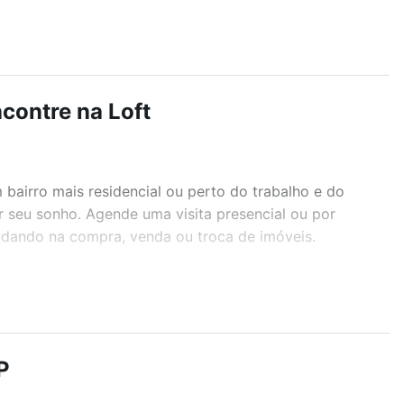
contre na Loft
airro mais residencial ou perto do trabalho e do
r seu sonho. Agende uma visita presencial ou por
judando na compra, venda ou troca de imóveis.
r os filtros como quantidade de quartos, suítes, com
demia, salão de festas ou área verde e encontrar
P