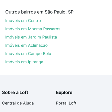
a partir de R$ 0 e com nossas opções de financiamento
Outros bairros em São Paulo, SP
 no processo de compra, veja em nosso portal
quanto
Imóveis em Centro
nforto. Loft, com você até as chaves.
Imóveis em Moema Pássaros
Imóveis em Jardim Paulista
Imóveis em Aclimação
Imóveis em Campo Belo
Imóveis em Ipiranga
Sobre a Loft
Explore
Central de Ajuda
Portal Loft