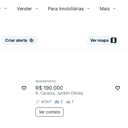
r
Vender
Para Imobiliárias
Mais
Criar alerta
Ver mapa
Ver
Apartamento
Redecorar
R$ 190.000
R. Caraíva, Jardim Olinda
47
m²
2
1
Ver contato