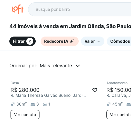
44 Imóveis à venda em Jardim Olinda, São Paul
Filtrar
Redecore IA
Valor
Cômodos
2
Ordenar por:
Mais relevante
Casa
Apartamento
Redecorar
Redecor
R$ 280.000
R$ 150.0
R. Maria Thereza Galvão Bueno, Jardim Olinda
R. Caraíva, 
80
m²
3
1
45
m²
Ver contato
Ver contat