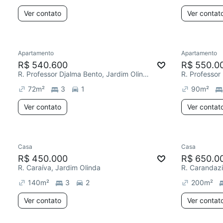
Ver contato
Ver contat
Apartamento
Apartamento
R$ 540.600
R$ 550.0
R. Professor Djalma Bento, Jardim Olinda
72
m²
3
1
90
m²
Ver contato
Ver contat
Casa
Casa
R$ 450.000
R$ 650.0
R. Caraíva, Jardim Olinda
R. Carandazi
140
m²
3
2
200
m²
Ver contato
Ver contat