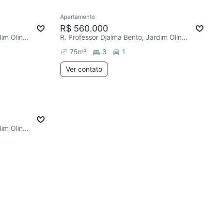
Apartamento
R$ 560.000
R. Professor Djalma Bento, Jardim Olinda
R. Professor Djalma Bento, Jardim Olinda
75
m²
3
1
Ver contato
R. Professor Djalma Bento, Jardim Olinda