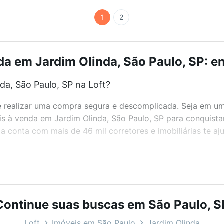
1
2
da em Jardim Olinda, São Paulo, SP: en
a, São Paulo, SP na Loft?
realizar uma compra segura e descomplicada. Seja em um b
eis à venda em Jardim Olinda, São Paulo, SP para conquista
 conta com mais de 46 mil corretores e imobiliárias te a
bairros e até condomínios favoritos. Você também pode usa
com o preço, metragem e comodidades, como piscina, aca
 para você na Loft.
Continue suas buscas em São Paulo, S
a, São Paulo, SP?
Loft
Imóveis em São Paulo
Jardim Olinda