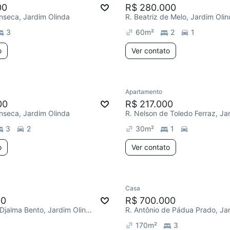
00
R$ 280.000
nseca, Jardim Olinda
R. Beatriz de Melo, Jardim Oli
3
60
m²
2
1
o
Ver contato
Apartamento
00
R$ 217.000
nseca, Jardim Olinda
3
2
30
m²
1
o
Ver contato
Casa
00
R$ 700.000
R. Professor Djalma Bento, Jardim Olinda
170
m²
3