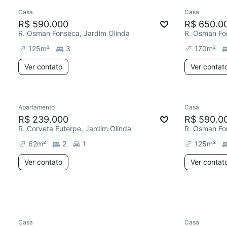
Casa
Casa
Redecor
R$ 590.000
R$ 650.0
R. Osman Fonseca, Jardim Olinda
R. Osman Fo
125
m²
3
170
m²
Ver contato
Ver contat
Apartamento
Casa
Chegou há 7 dias
R$ 239.000
R$ 590.0
R. Corveta Euterpe, Jardim Olinda
R. Osman Fo
62
m²
2
1
125
m²
Ver contato
Ver contat
Casa
Casa
Redecorar