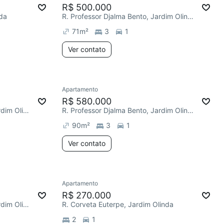
R$ 500.000
nda
R. Professor Djalma Bento, Jardim Olinda
71
m²
3
1
Ver contato
Apartamento
R$ 580.000
R. Nelson de Toledo Ferraz, Jardim Olinda
R. Professor Djalma Bento, Jardim Olinda
90
m²
3
1
Ver contato
Apartamento
R$ 270.000
R. Antônio de Pádua Prado, Jardim Olinda
R. Corveta Euterpe, Jardim Olinda
2
1