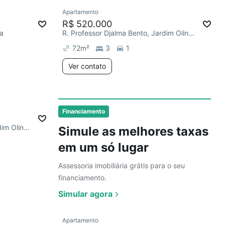
Ver
Apartamento
Redecorar
R$ 520.000
da
R. Professor Djalma Bento, Jardim Olinda
72
m²
3
1
Ver contato
Ver
Financiamento
R. Professor Djalma Bento, Jardim Olinda
Simule as melhores taxas
em um só lugar
Assessoria imobiliária grátis para o seu
financiamento.
Simular agora
Ver
Apartamento