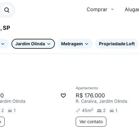
Comprar
Aluga
o, SP
Jardim Olinda
Metragem
Propriedade Loft
Apartamento
ar
Redecorar
00
R$ 176.000
Jardim Olinda
R. Caraíva, Jardim Olinda
2
1
45
m²
2
1
o
Ver contato