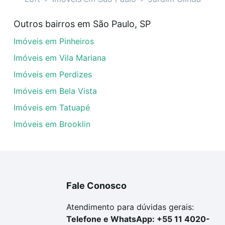
veis à venda em Jardim Olinda, São Paulo, SP que custam 
Outros bairros em São Paulo, SP
amento. Se ainda tem alguma dúvida dos custos envolvidos
Imóveis em Pinheiros
ara comprar o imóvel dos seus sonhos com segurança e co
Imóveis em Vila Mariana
Imóveis em Perdizes
Imóveis em Bela Vista
Imóveis em Tatuapé
Imóveis em Brooklin
Fale Conosco
Atendimento para dúvidas gerais:
Telefone e WhatsApp: +55 11 4020-