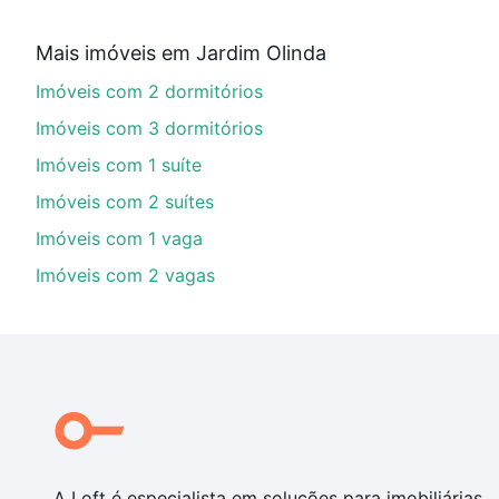
Aqui na Loft temos a oferta ideal para você, com Imó
Mais imóveis em Jardim Olinda
imobiliário as parcelas podem se adequar ao seu orç
Imóveis com 2 dormitórios
custa comprar um apartamento
e conte com a gente p
Imóveis com 3 dormitórios
Imóveis com 1 suíte
Imóveis com 2 suítes
Imóveis com 1 vaga
Imóveis com 2 vagas
A Loft é especialista em soluções para imobiliárias,