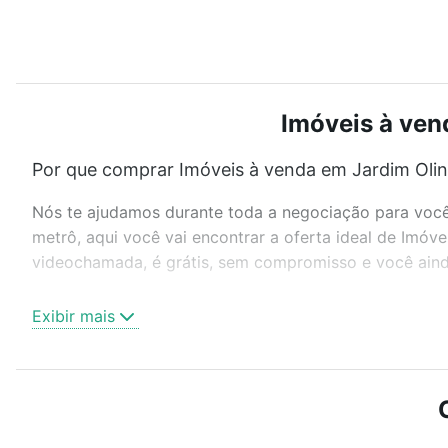
Imóveis à ven
Por que comprar Imóveis à venda em Jardim Olind
Nós te ajudamos durante toda a negociação para você 
metrô, aqui você vai encontrar a oferta ideal de Imóv
videochamada, é grátis, sem compromisso e você ainda
Como escolher um imóvel?
Exibir mais
Use barra de busca no topo para pesquisar por ruas, 
ou sem vaga de garagem para combinar perfeitamente 
Imóveis à venda em Jardim Olinda, São Paulo, SP ideal
Qual o preço de Imóveis à venda em Jardim Olind