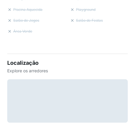
Piscina Aquecida
Playground
Salão de Jogos
Salão de Festas
Área Verde
Localização
Explore os arredores