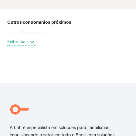
Outros condomínios próximos
Rua
Edificio Thebas-bloco 1
Rua
Rua 
Exibir mais
Car
Rua 
Rua
rua 
Exi
Rua
rua 
rua 
rua 
Rua 
Alfe
A Loft é especialista em soluções para imobiliárias,
impulsionando o setor em todo o Brasil com soluções