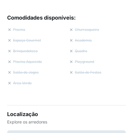
Comodidades disponíveis
:
Piscina
Churrasqueira
Espaço Gourmet
Academia
Brinquedoteca
Quadra
Piscina Aquecida
Playground
Salão de Jogos
Salão de Festas
Área Verde
Localização
Explore os arredores