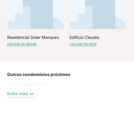
Residencial Solar Marques
Edificio Claudio
estrada do dendê
rua josé ferreira
Outros condomínios próximos
Rua
Edificio Carmen Tereza
Rua
Rua
Exibir mais
AV 
Rua
Rua
Rua 
Exi
rua