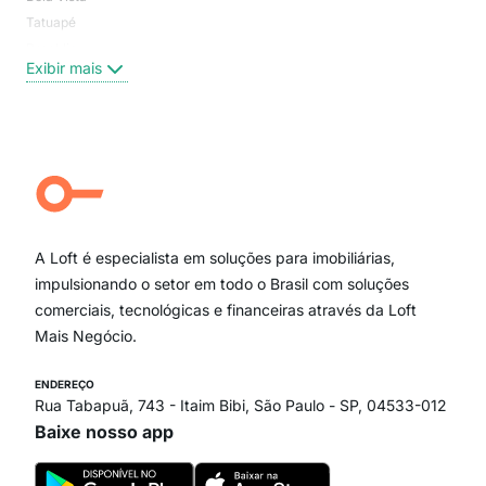
Tatuapé
Vil
Brooklin
Exi
Exibir mais
Centro
Moema Pássaros
Jardim Paulista
Aclimação
Campo Belo
Ipiranga
Vila Andrade
Paraíso
A Loft é especialista em soluções para imobiliárias,
Itaim Bibi
impulsionando o setor em todo o Brasil com soluções
comerciais, tecnológicas e financeiras através da Loft
Mais Negócio.
ENDEREÇO
Rua Tabapuã, 743 - Itaim Bibi, São Paulo - SP, 04533-012
Baixe nosso app