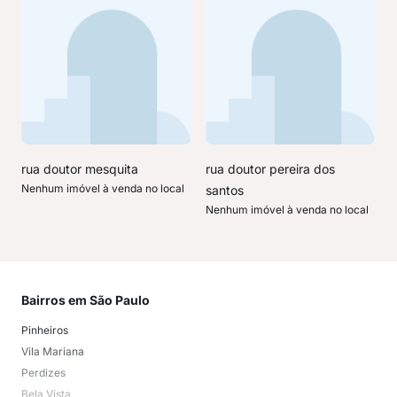
rua doutor mesquita
rua doutor pereira dos
Nenhum imóvel à venda no local
santos
Nenhum imóvel à venda no local
Bairros em São Paulo
Mai
Pinheiros
San
Vila Mariana
Moo
Perdizes
Bos
Bela Vista
Higi