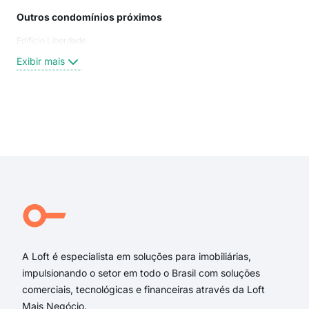
Outros condomínios próximos
Rua
Edificio Liberdade
Rua
Rua 
Exibir mais
Rua
Rua
Cal
rua
Exi
Rua
Rua
Ped
Rua
Bac
RUA
A Loft é especialista em soluções para imobiliárias,
impulsionando o setor em todo o Brasil com soluções
comerciais, tecnológicas e financeiras através da Loft
Mais Negócio.