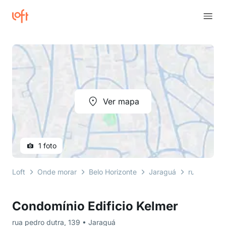
Ver mapa
1 foto
Loft
Onde morar
Belo Horizonte
Jaraguá
rua pedro 
Condomínio Edificio Kelmer
rua pedro dutra, 139 • Jaraguá