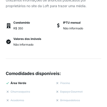
Utilizamos informações de anúncios publicados por
proprietários no site da Loft para trazer uma média.
Condomínio
IPTU mensal
R$ 350
Não informado
Valores dos imóveis
Não informado
Comodidades disponíveis
:
Área Verde
Piscina
Churrasqueira
Espaço Gourmet
Academia
Brinquedoteca