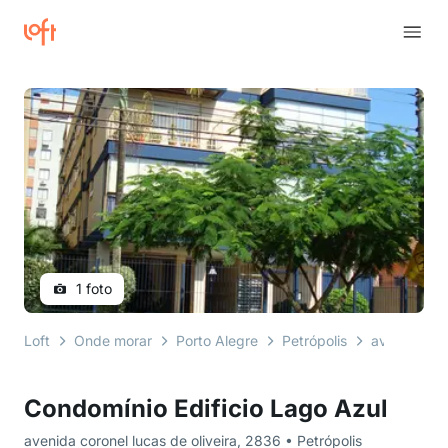
1 foto
Loft
Onde morar
Porto Alegre
Petrópolis
avenida cor
Condomínio Edificio Lago Azul
avenida coronel lucas de oliveira, 2836 • Petrópolis