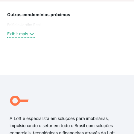
Outros condomínios próximos
Rua
Edificio Jardim Real
rua 
Rua 
Exibir mais
rua 
COR
rua 
rua 
Exi
Don
João
Rua
Dár
Dar
DÁR
A Loft é especialista em soluções para imobiliárias,
impulsionando o setor em todo o Brasil com soluções
comerciais, tecnológicas e financeiras através da Loft