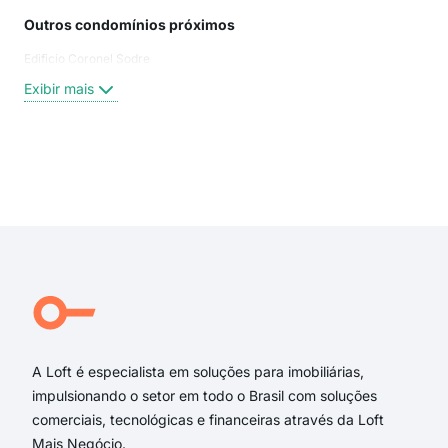
Outros condomínios próximos
Rua
Edificio Coronel Sodre
R P
rua 
Exibir mais
Per
PE
Piau
Rio 
Exi
PIA
Mar
Rua 
Rua
rua 
RU
A Loft é especialista em soluções para imobiliárias,
impulsionando o setor em todo o Brasil com soluções
comerciais, tecnológicas e financeiras através da Loft
Mais Negócio.