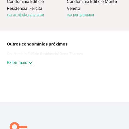
Condominio Edificio
Condominio Edificio Monte
Residencial Felicita
Veneto
rua armindo schenatto
rua pernambuco
Outros condomínios próximos
Rua
Condominio Edificio Residencial Dona Thereza
rua 
Rua
Exibir mais
Rua 
Rua
Rua
rua 
Exi
rua
rua
Rua
Rua 
Rua