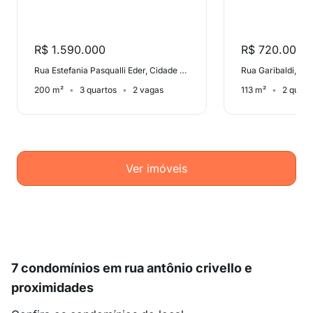
R$ 1.590.000
R$ 720.000
Rua Estefania Pasqualli Eder, Cidade Alta
Rua Garibaldi, Sã
200 m²
3 quartos
2 vagas
113 m²
2 quart
Ver imóveis
7 condomínios em rua antônio crivello e
proximidades