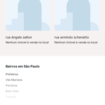
rua ângelo salton
rua armindo schenatto
Nenhum imóvel à venda no local
Nenhum imóvel à venda no local
Bairros em São Paulo
Mai
Pinheiros
San
Vila Mariana
Moo
Perdizes
Bos
Bela Vista
Higi
Tatuapé
Vil
Brooklin
Exi