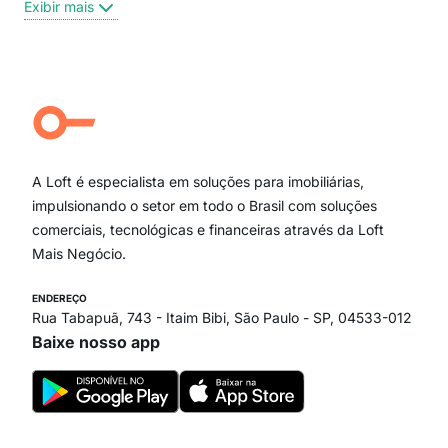
Exibir mais
Centro
Moema Pássaros
Jardim Paulista
Aclimação
Campo Belo
Ipiranga
Vila Andrade
Paraíso
A Loft é especialista em soluções para imobiliárias,
Itaim Bibi
impulsionando o setor em todo o Brasil com soluções
comerciais, tecnológicas e financeiras através da Loft
Mais Negócio.
ENDEREÇO
Rua Tabapuã, 743 - Itaim Bibi, São Paulo - SP, 04533-012
Baixe nosso app