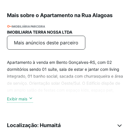
Mais sobre o Apartamento na Rua Alagoas
IMOBILIÁRIA PARCEIRA
IMOBILIARIA TERRA NOSSA LTDA
Mais anúncios deste parceiro
Apartamento à venda em Bento Gonçalves-RS, com 02
dormitórios sendo 01 suíte, sala de estar e jantar com living
integrado, 01 banho social, sacada com churrasqueira e área
de serviço. Orientação solar Oeste/Sul. O Edifício dispõe de
um amplo salão de festas com espaço kids, espaço pet,
academia e coworking.
Exibir mais
* Opção para box de garagem simples, duplo e depósito,
consulte os valores!
Localização: Humaitá